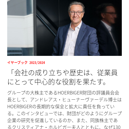
イヤーブック 2023/2024
「会社の成り立ちや歴史は、従業員
にとって中心的な役割を果たす。
グループの大株主であるHOERBIGER財団の評議員会会
長として、アンドレアス・ヒューナーヴァーデル博士は
HOERBIGERの長期的な保全と拡大に責任を負ってい
る。このインタビューでは、財団がどのようにグループ
企業の研究を促進しているのか、また、同族株主であ
るクリスティアナ・ホルビガー夫人とともに、なぜ130