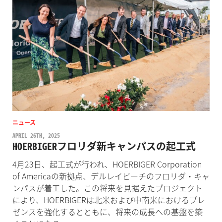
ニュース
APRIL 26TH, 2025
HOERBIGERフロリダ新キャンパスの起工式
4月23日、起工式が行われ、HOERBIGER Corporation
of Americaの新拠点、デルレイビーチのフロリダ・キャ
ンパスが着工した。この将来を見据えたプロジェクト
により、HOERBIGERは北米および中南米におけるプレ
ゼンスを強化するとともに、将来の成長への基盤を築