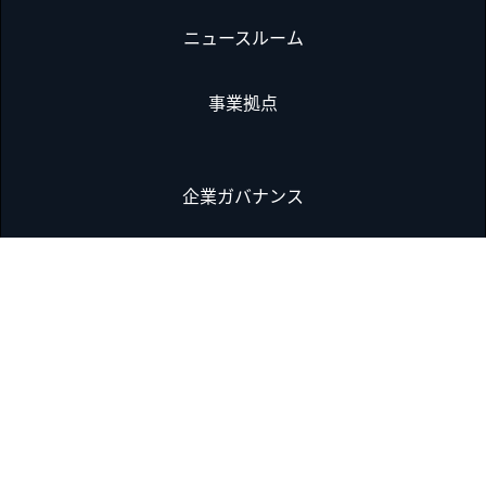
ニュースルーム
事業拠点
企業ガバナンス
コンプライアンス違反の通報
データ保護
購買
証明書