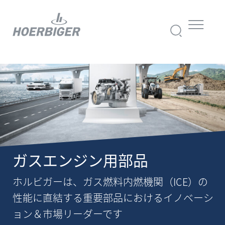
ガスエンジン用部品
ホルビガーは、ガス燃料内燃機関（ICE）の
性能に直結する重要部品におけるイノベーシ
ョン＆市場リーダーです