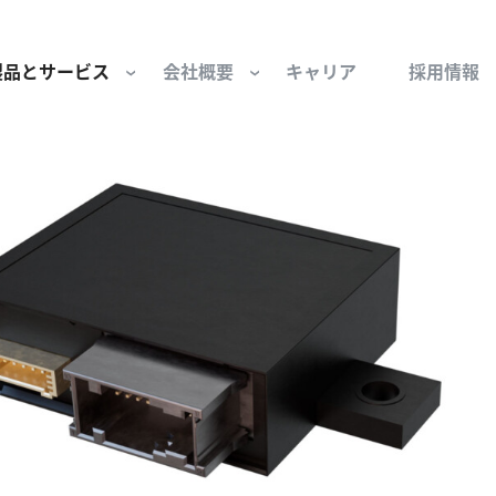
製品とサービス
会社概要
キャリア
採用情報
サー用部品とサービス
会社概要
セーフティ
財団
けコンポーネント
組織と役員
空気・産業用コン
ーション制御
文化と価値観
産業分野・当社の
ンとスリップリング
サステナビリティ
ン用部品
私たちの原点