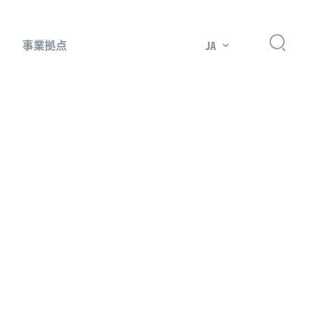
事業拠点
JA
プレッサー用部品
主要市場