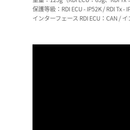
保護等級：RDI ECU - IP52K / RDI Tx -
インターフェース RDI ECU：CAN / イ