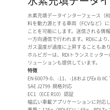
水素充填データイ
水素充填データインターフェース（R
料を動力源とする車両（FCVなど）
ことを可能にします。送信される情
一方向通信で行われます。RDIによ
ガス温度が過度に上昇することもあ
ホルビガーは、RDIトランスミッター
リューションも提供しています。
特徴
EN 60079-0、-11、-18およびEx ib IIC 
SAE J2799 規格対応
EC1（ECE R10）認証
幅広い車載アプリケーションに対応し
重量：125g（RDI ECU：65g、RDI Tx