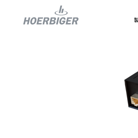
コンプレッ
水素産業向
フロー＆モ
回転ユニオ
ガスエンジ