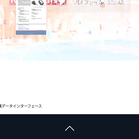
今すぐダウンロード
PDFファイル
- 202 KB
填データインターフェース