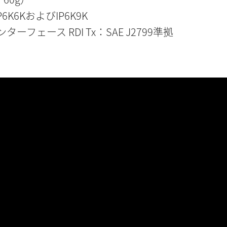
 IP6K6KおよびIP6K9K
ンターフェース RDI Tx：SAE J2799準拠