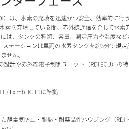
ンターフェース
DI）は、水素の充填を迅速かつ安全、効率的に行う
に水素を充填している間、赤外線通信を介して水素
報には、タンクの種類、容量、測定圧力や温度など
り、ステーションは車両の水素タンクを約3分で規
りません。
の設計や赤外線電子制御ユニット（RDI ECU）
T1 / Ex mb IIC T1に準拠
た静電気防止・耐熱・耐薬品性ハウジング（RDI
：60g）