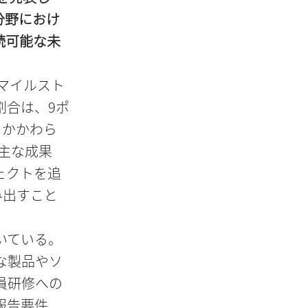
分野におけ
続可能な未
マイルスト
割合は、9ポ
もかかわら
。主な成果
ェクトを追
み出すこと
いている。
な製品やソ
員研修への
報告要件