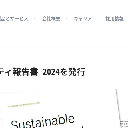
製品とサービス
会社概要
キャリア
採用情報
サー用部品とサービス
会社概要
セーフティ
財団
けコンポーネント
組織と役員
空気・産業用コン
ィ報告書 2024を発行
ーション制御
文化と価値観
産業分野・当社の
ンとスリップリング
サステナビリティ
ン用部品
私たちの原点