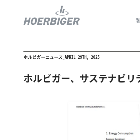
ホルビガーニュース_APRIL 29TH, 2025
コンプレッ
水素産業向
ホルビガー、サステナビリテ
フロー＆モ
回転ユニオ
ガスエンジ