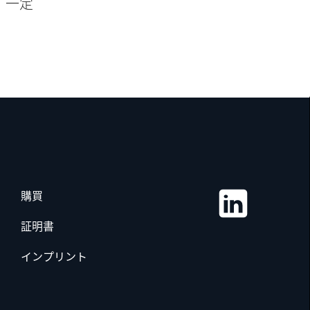
、一定
購買
証明書
インプリント