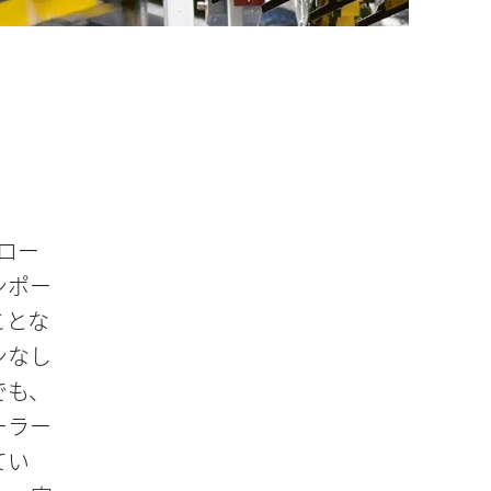
てロー
ンポー
ことな
ンなし
でも、
ーラー
てい