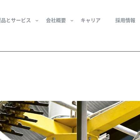
製品とサービス
会社概要
キャリア
採用情報
サー用部品とサービス
会社概要
セーフティ
財団
けコンポーネント
組織と役員
空気・産業用コン
ーション制御
文化と価値観
産業分野・当社の
ンとスリップリング
サステナビリティ
ン用部品
私たちの原点