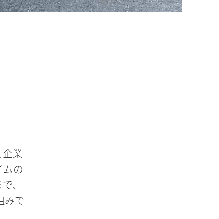
を企業
イムの
まで、
組みで