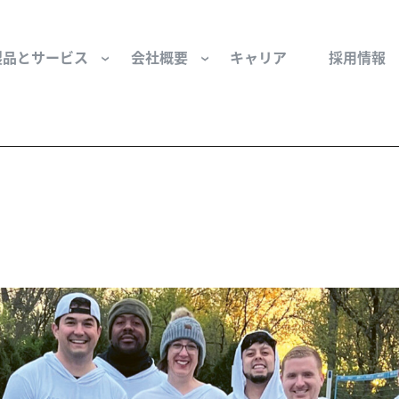
製品とサービス
会社概要
キャリア
採用情報
サー用部品とサービス
会社概要
セーフティ
財団
けコンポーネント
組織と役員
空気・産業用コン
ーション制御
文化と価値観
産業分野・当社の
ンとスリップリング
サステナビリティ
ン用部品
私たちの原点