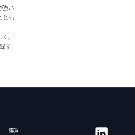
力強い
ととも
して、
記録す
購買