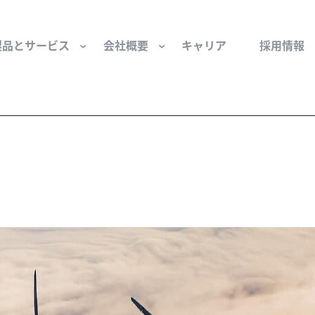
製品とサービス
会社概要
キャリア
採用情報
サー用部品とサービス
会社概要
セーフティ
財団
けコンポーネント
組織と役員
空気・産業用コン
ーション制御
文化と価値観
産業分野・当社の
ンとスリップリング
サステナビリティ
ン用部品
私たちの原点