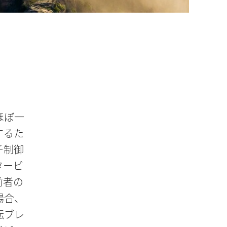
ほぼ一
するた
チ制御
タービ
前者の
場合、
転ブレ