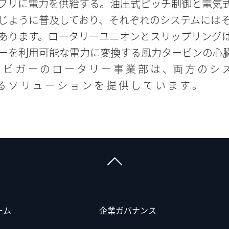
ブリに電力を供給する。油圧式ピッチ制御と電気
じように普及しており、それぞれのシステムには
あります。ロータリーユニオンとスリップリング
ーを利用可能な電力に変換する風力タービンの心
ビ ガ ー の ロ ー タ リ ー 事 業 部 は 、両 方 の シ 
る ソ リ ュ ー シ ョ ン を 提 供 し て い ま す 。
ーム
企業ガバナンス