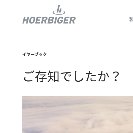
イヤーブック
コンプレッ
ご存知でしたか？
水素産業向
フロー＆モ
回転ユニオ
ガスエンジ