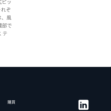
式ピッ
それぞ
は、風
臓部で
ス テ
購買