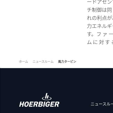
ードアセン
チ制御は同
れの利点が
力エネルギ
す。フ ァ ー 
ム に 対 す 
ホーム
ニュースルーム
風力タービン
ニュースル