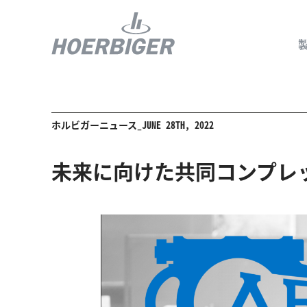
ホルビガーニュース_JUNE 28TH, 2022
コンプレッ
水素産業向
未来に向けた共同コンプレ
フロー＆モ
回転ユニオ
ガスエンジ