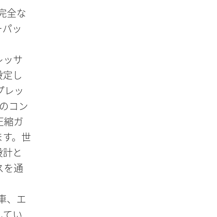
の完全な
ーパッ
レッサ
設定し
プレッ
ルのコン
圧縮ガ
ます。世
設計と
スを通
車、エ
してい