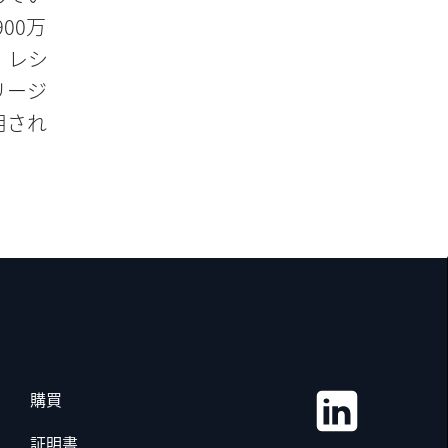
900万
、レシ
リージ
用され
購買
証明書