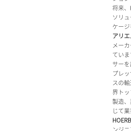
将来、
ソリュ
ケージ
アリエ
メーカ
ていま
サーを
プレッ
スの輸
界トッ
製造、
じて業
HOER
ンジニ