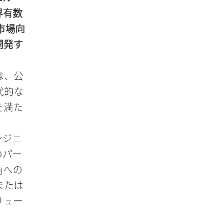
界有数
市場向
開発す
は、公
代的な
を満た
ンジニ
のパー
両への
または
リュー