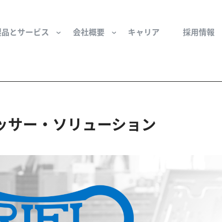
製品とサービス
会社概要
キャリア
採用情報
サー用部品とサービス
会社概要
セーフティ
財団
けコンポーネント
組織と役員
空気・産業用コン
ッサー・ソリューション
ーション制御
文化と価値観
産業分野・当社の
ンとスリップリング
サステナビリティ
ン用部品
私たちの原点