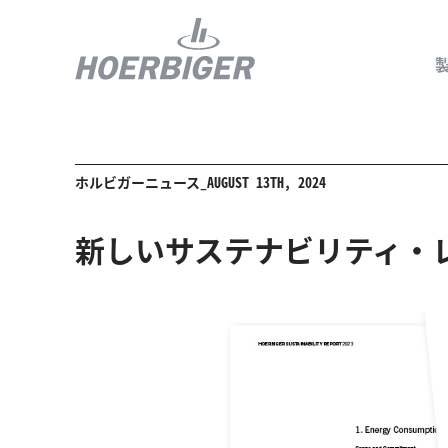
ホルビガーニュース_AUGUST 13TH, 2024
コンプレッ
水素産業向
新しいサステナビリティ・レ
フロー＆モ
回転ユニオ
ガスエンジ