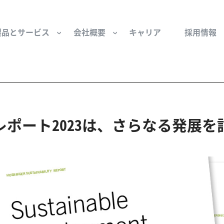
製品とサービス
会社概要
キャリア
採用情報
サー用部品とサービス
会社概要
セーフティ
財団
けコンポーネント
組織と役員
空気・産業用コン
ポート2023は、さらなる発展を
ーション制御
文化と価値観
産業分野・当社の
ンとスリップリング
サステナビリティ
ン用部品
私たちの原点