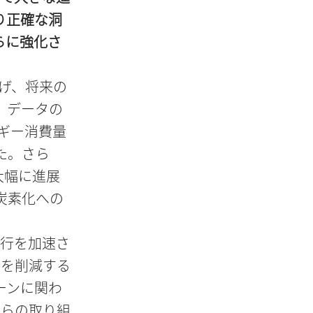
り正確な洞
らに強化さ
遂げ、将来の
、データの
ギー消費量
た。さら
大幅に進展
炭素化への
移行を加速さ
量を削減する
ーンに関わ
れらの取り組