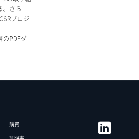
る。さら
CSRプロジ
のPDFダ
購買
証明書