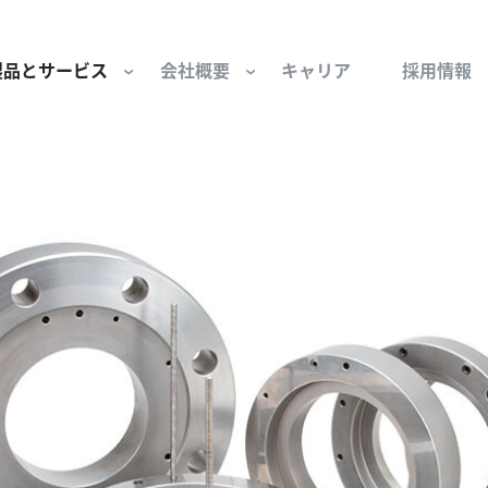
製品とサービス
会社概要
キャリア
採用情報
サー用部品とサービス
会社概要
セーフティ
財団
けコンポーネント
組織と役員
空気・産業用コン
ーション制御
文化と価値観
産業分野・当社の
ンとスリップリング
サステナビリティ
ン用部品
私たちの原点