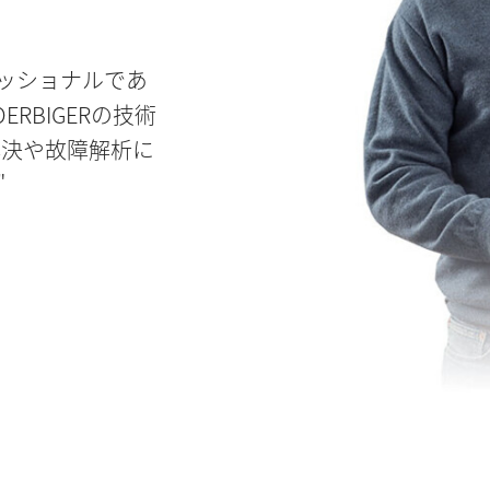
フェッショナルであ
RBIGERの技術
解決や故障解析に
"