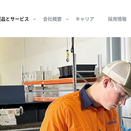
製品とサービス
会社概要
キャリア
採用情報
サー用部品とサービス
会社概要
セーフティ
財団
けコンポーネント
組織と役員
空気・産業用コン
ーション制御
文化と価値観
産業分野・当社の
ンとスリップリング
サステナビリティ
ン用部品
私たちの原点