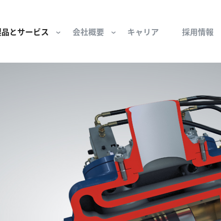
製品とサービス
会社概要
キャリア
採用情報
サー用部品とサービス
会社概要
セーフティ
財団
けコンポーネント
組織と役員
空気・産業用コン
ーション制御
文化と価値観
産業分野・当社の
ンとスリップリング
サステナビリティ
ン用部品
私たちの原点