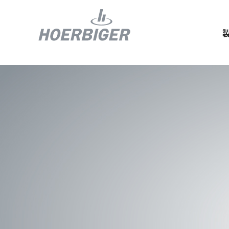
コンプレッ
水素産業向
フロー＆モ
回転ユニオ
ガスエンジ