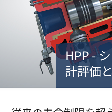
HPP 
計評価