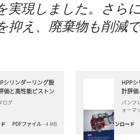
を実現しました。さら
を抑え、廃棄物も削減
PPシリンダーリング設
HPP
評価と高性能ピストン
計評価
タログ
パンフ
ォーマ
ード
PDFファイル
- 4 MB
今すぐダウンロード