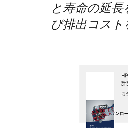
と寿命の延長
び排出コスト
H
計
カ
今すぐダウンロ