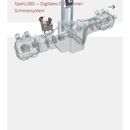
XperLUBE – Digitales Commonrail­-
Schmiersystem