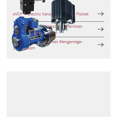
eVCP – Electric Variable Clearance Pocket
eHydroCOM – Elektrisches stufenloses
Mengen­regelungssystem
HydroCOM – Stufenloses Mengenrege­
lungssystem