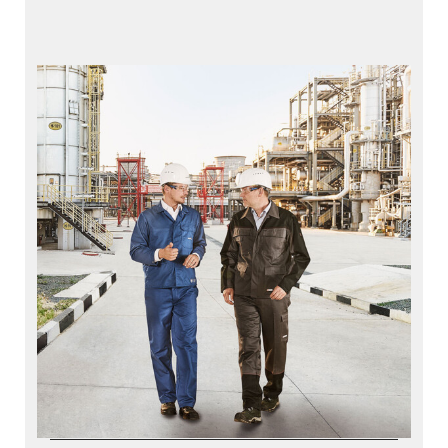
Services
Starke Performance beginnt mit VISTRA®
VISTRA® Repair
VISTRA® Track
VISTRA® Predict
PRR – Reparatur der Kolbenstange