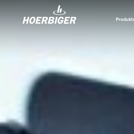
Produkte
Komponenten und Services für Kompressoren
Wer w
Flow & Motion Control
Organ
Komponenten für Luft- und
Kultu
Industriekompressoren
Wellhead Solutions
Nachh
Komponenten für Gasmotoren
Unser