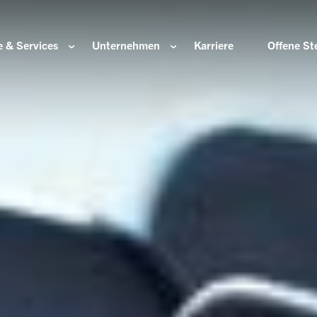
 & Services
Unternehmen
Karriere
Offene St
ir sind
Komponenten für die Wasserstoffwirtschaft
HOERBIGER Stiftun
isation & Gremien
Komponenten für konventionellen Antriebsstrang
HOERBIGER Jahrbu
r und Werte
Komponenten für elektrischen Antriebsstrang
HANNS. A Pioneers
altigkeit
Aktuatorik für Türen, Klappen und Chassis
Lösungen für hochpräzise Bewegung und
e Herkunft
Positionierung