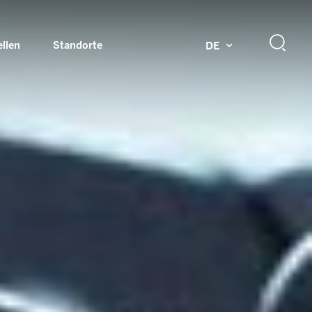
ellen
Standorte
DE
g
Drehdurchführungen und Schleifringe
ch
Prüfsysteme für Automobilindustrie
 Magazine
Produkte und Services für Explosionsschutz
Industrien – unsere Kernmärkte