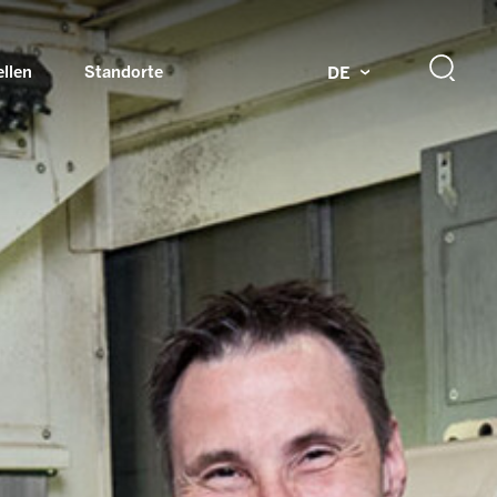
ellen
Standorte
DE
g
Drehdurchführungen und Schleifringe
ch
Prüfsysteme für Automobilindustrie
 Magazine
Produkte und Services für Explosionsschutz
Industrien – unsere Kernmärkte