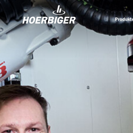
Produkte
Komponenten und Services für Kompressoren
Wer w
Flow & Motion Control
Organ
Komponenten für Luft- und
Kultu
Industriekompressoren
Wellhead Solutions
Nachh
Komponenten für Gasmotoren
Unser