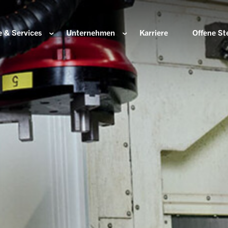
 & Services
Unternehmen
Karriere
Offene St
ir sind
Komponenten für die Wasserstoffwirtschaft
HOERBIGER Stiftun
isation & Gremien
Komponenten für konventionellen Antriebsstrang
HOERBIGER Jahrbu
r und Werte
Komponenten für elektrischen Antriebsstrang
HANNS. A Pioneers
altigkeit
Aktuatorik für Türen, Klappen und Chassis
Lösungen für hochpräzise Bewegung und
e Herkunft
Positionierung