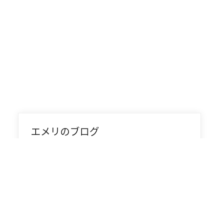
エメリのブログ
世界中の事例をご覧いただき、私たちが業界
の温室効果ガス排出削減目標を達成するため
に、どのように取り組んでいるかをご確認く
ださい。
詳細はこちら