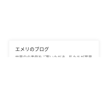
エメリのブログ
世界中の事例をご覧いただき、私たちが業界
の温室効果ガス排出削減目標を達成するため
に、どのように取り組んでいるかをご確認く
ださい。
詳細はこちら