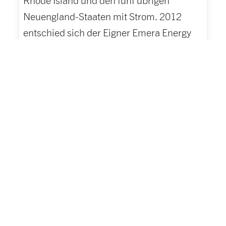
Rhode Island und den fünf übrigen
Neuengland-Staaten mit Strom. 2012
entschied sich der Eigner Emera Energy
für einen umfangreichen Wartungs- und
Modernisierungsplan. Nach intensiven
Marktrecherchen setzte sich das Team
von Emera Energy mit HOERBIGER in
Verbindung.
mehr erfahren
HOME