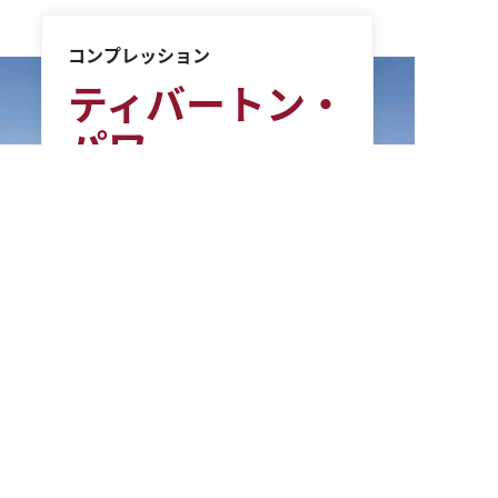
コンプレッション
ティバートン・
パワー
2000年の操業開始以来、テ
ィバートン・パワー複合サ
イクルガスタービン発電所
は、ロードアイランド州を
はじめとするその他5つのニ
ューイングランド州の家庭
や企業に電力を供給してき
ました。2012年、オーナー
のエメラ・エナジー社は、