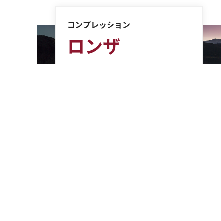
コンプレッション
ロンザ
大規模産業にふさわしい典
型的な環境とは言い難いヴ
ァレー・アルプスののどか
な山々の中、マッターホル
ンから40キロも離れていな
い小さな町ヴィスプに、ス
イスの化学グループ、ロン
ザは世界最大の生産拠点を
構えています。