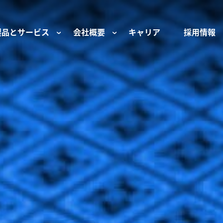
製品とサービス
会社概要
キャリア
採用情報
サー用部品とサービス
会社概要
セーフティ
財団
けコンポーネント
組織と役員
空気・産業用コン
ーション制御
文化と価値観
産業分野・当社の
ンとスリップリング
サステナビリティ
ン用部品
私たちの原点