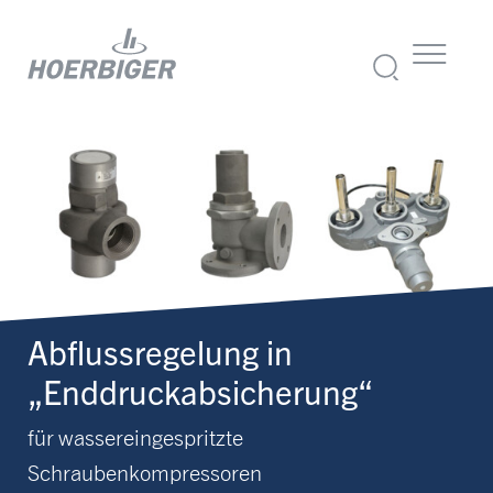
Abflussregelung in
„Enddruckabsicherung“
für wassereingespritzte
Schraubenkompressoren