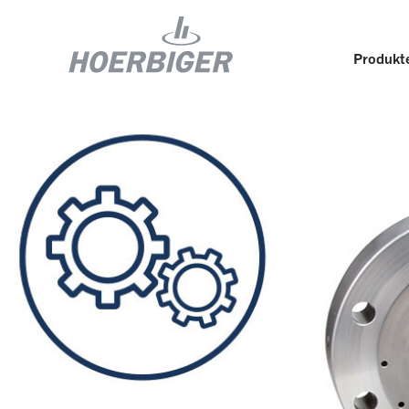
Produkte
Komponenten und Services für Kompressoren
Wer w
Flow & Motion Control
Organ
Komponenten für Luft- und
Kultu
Industriekompressoren
Wellhead Solutions
Nachh
Komponenten für Gasmotoren
Unser