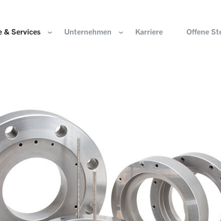
 & Services
Unternehmen
Karriere
Offene St
ir sind
Komponenten für die Wasserstoffwirtschaft
HOERBIGER Stiftun
isation & Gremien
Komponenten für konventionellen Antriebsstrang
HOERBIGER Jahrbu
r und Werte
Komponenten für elektrischen Antriebsstrang
HANNS. A Pioneers
altigkeit
Aktuatorik für Türen, Klappen und Chassis
Lösungen für hochpräzise Bewegung und
e Herkunft
Positionierung