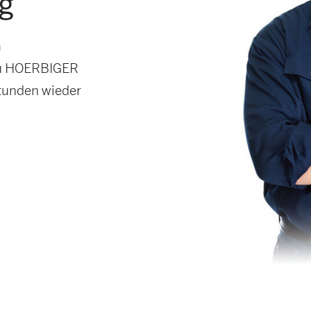
g
n
zu HOERBIGER
Stunden wieder