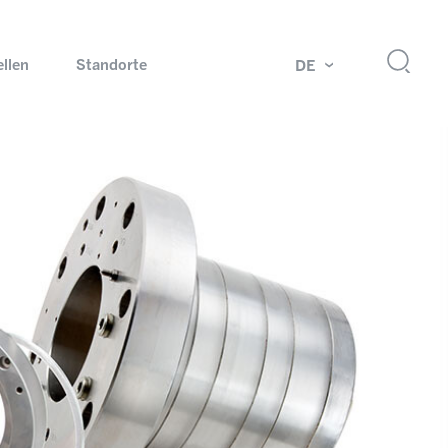
ellen
Standorte
DE
g
Drehdurchführungen und Schleifringe
ch
Prüfsysteme für Automobilindustrie
 Magazine
Produkte und Services für Explosionsschutz
Industrien – unsere Kernmärkte