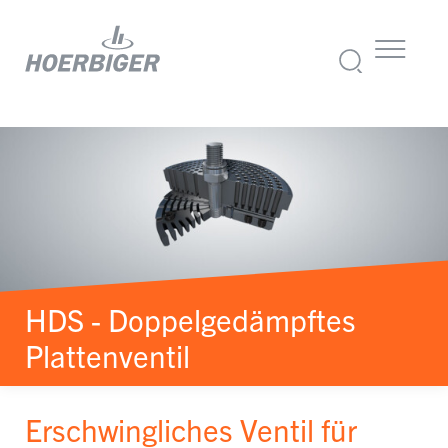
HDS - Doppelgedämpftes
Plattenventil
Erschwingliches Ventil für