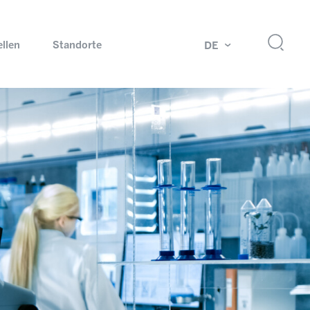
ellen
Standorte
DE
g
Drehdurchführungen und Schleifringe
ch
Prüfsysteme für Automobilindustrie
 Magazine
Produkte und Services für Explosionsschutz
Industrien – unsere Kernmärkte