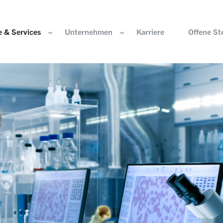
 & Services
Unternehmen
Karriere
Offene St
ir sind
Komponenten für die Wasserstoffwirtschaft
HOERBIGER Stiftun
isation & Gremien
Komponenten für konventionellen Antriebsstrang
HOERBIGER Jahrbu
r und Werte
Komponenten für elektrischen Antriebsstrang
HANNS. A Pioneers
altigkeit
Aktuatorik für Türen, Klappen und Chassis
Lösungen für hochpräzise Bewegung und
e Herkunft
Positionierung