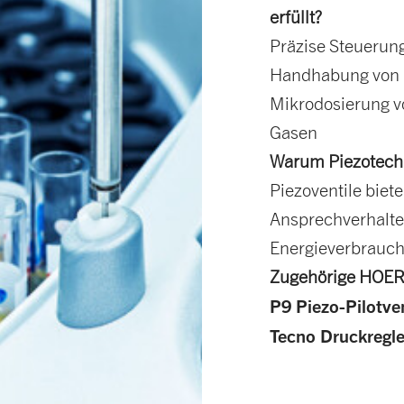
erfüllt?
Präzise Steuerung
Handhabung von 
Mikrodosierung v
Gasen
Warum Piezotech
Piezoventile biet
Ansprechverhalt
Energieverbrauch
Zugehörige HOER
P9 Piezo-Pilotven
Tecno Druckregle