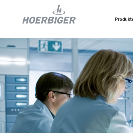
Produkte
Komponenten und Services für Kompressoren
Wer w
Flow & Motion Control
Organ
Komponenten für Luft- und
Kultu
Industriekompressoren
Wellhead Solutions
Nachh
Komponenten für Gasmotoren
Unser