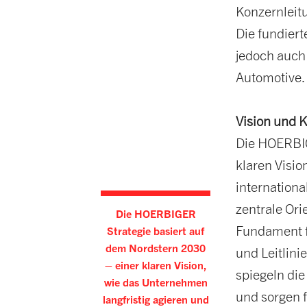
Konzernleit
Die fundiert
jedoch auch
Automotive.
Vision und
Die HOERBIG
klaren Visio
internation
zentrale Ori
Die HOERBIGER
Fundament fü
Strategie basiert auf
dem Nordstern 2030
und Leitlini
– einer klaren Vision,
spiegeln di
wie das Unternehmen
und sorgen f
langfristig agieren und