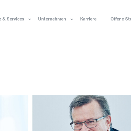
 & Services
Unternehmen
Karriere
Offene St
ir sind
Komponenten für die Wasserstoffwirtschaft
HOERBIGER Stiftun
isation & Gremien
Komponenten für konventionellen Antriebsstrang
HOERBIGER Jahrbu
r und Werte
Komponenten für elektrischen Antriebsstrang
HANNS. A Pioneers
altigkeit
Aktuatorik für Türen, Klappen und Chassis
Lösungen für hochpräzise Bewegung und
e Herkunft
Positionierung