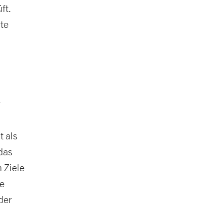
ft.
rte
r
 als
das
 Ziele
ie
der