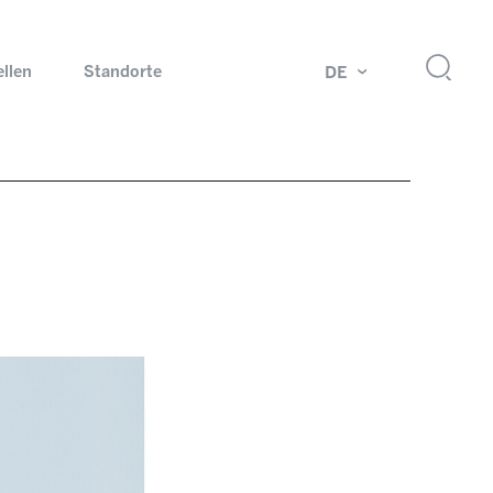
ellen
Standorte
DE
g
Drehdurchführungen und Schleifringe
ch
Prüfsysteme für Automobilindustrie
 Magazine
Produkte und Services für Explosionsschutz
Industrien – unsere Kernmärkte