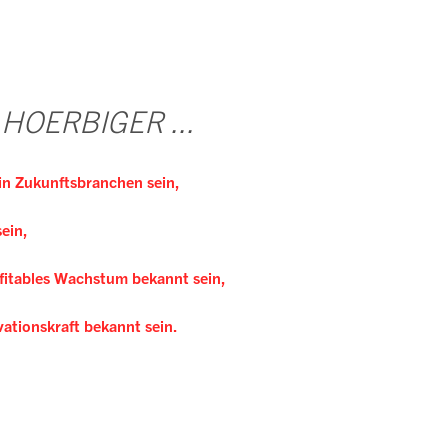
l HOERBIGER ...
in Zukunftsb
ranchen sein,
ein,
fitables
Wachstum bekannt sein,
vationskraft
bekannt sein.