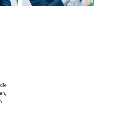
 die
en,
m