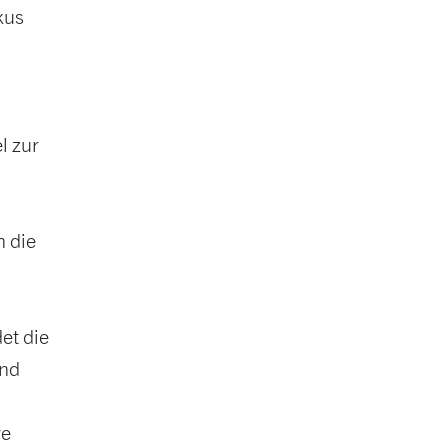
kus
l zur
n die
et die
und
ve