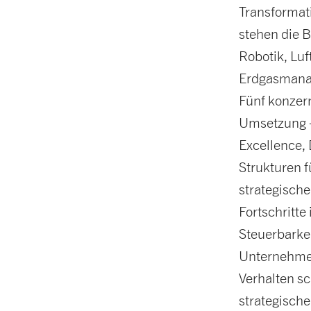
Transformat
stehen die B
Robotik, Lu
Erdgasmana
Fünf konzer
Umsetzung –
Excellence, 
Strukturen 
strategische
Fortschritt
Steuerbarkei
Unternehmen
Verhalten s
strategisch