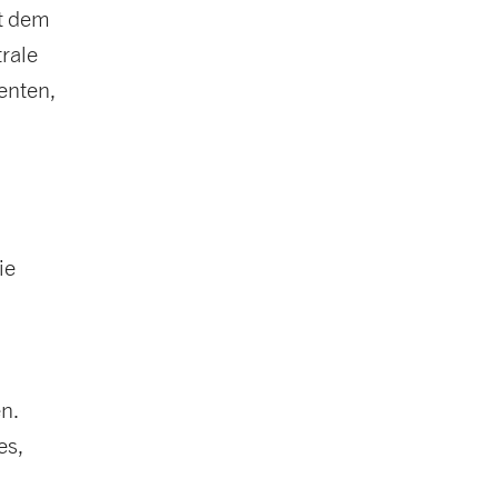
it dem
rale
enten,
ie
n.
es,