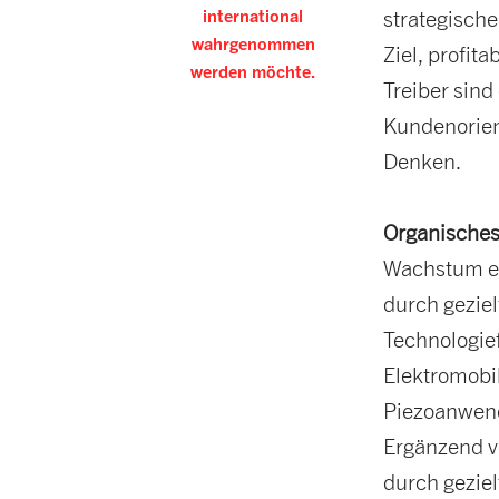
international
strategisch
wahrgenommen
Ziel, profit
werden möchte.
Treiber sin
Kundenorien
Denken.
Organische
Wachstum en
durch gezie
Technologie
Elektromobil
Piezoanwend
Ergänzend ve
durch gezie