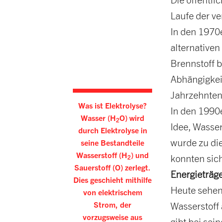
Laufe der v
In den 1970
alternativen
Brennstoff b
Abhängigkeit
Jahrzehnten
Was ist Elektrolyse?
In den 1990
Wasser (H
O) wird
2
Idee, Wasser
durch Elektrolyse in
wurde zu di
seine Bestandteile
Wasserstoff (H
) und
konnten sic
2
Sauerstoff (O) zerlegt.
Energieträg
Dies geschieht mithilfe
Heute sehen 
von elektrischem
Strom, der
Wasserstoff
vorzugsweise aus
gibt bei sei