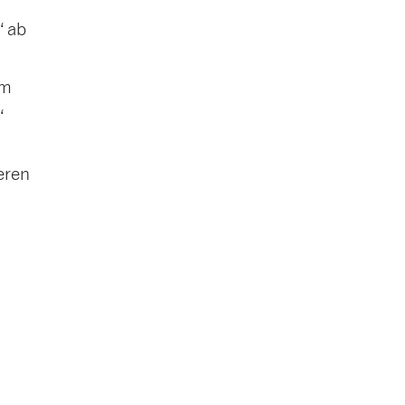
“ ab
im
“
e
eren