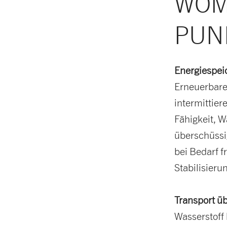
WOM
PUN
Energiespei
Erneuerbare
intermittie
Fähigkeit, W
überschüssi
bei Bedarf f
Stabilisieru
Transport ü
Wasserstoff