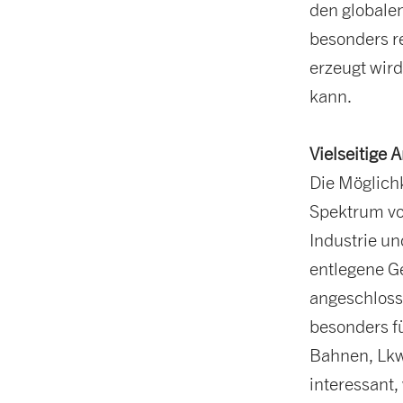
den globalen
besonders r
erzeugt wir
kann.
Vielseitige
Die Möglichk
Spektrum vo
Industrie un
entlegene Ge
angeschloss
besonders f
Bahnen, Lkw
interessant,