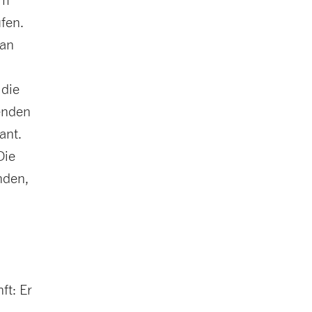
fen.
 an
 die
genden
ant.
Die
nden,
ft: Er