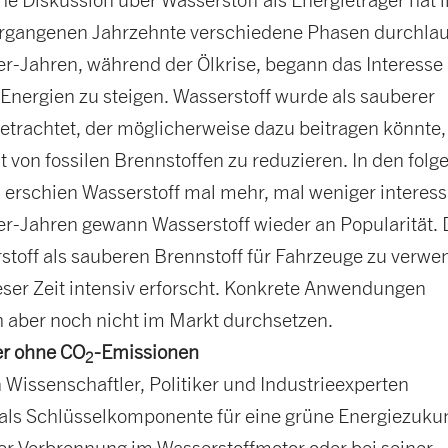
ergangenen Jahrzehnte verschiedene Phasen durchlau
er-Jahren, während der Ölkrise, begann das Interesse
 Energien zu steigen. Wasserstoff wurde als sauberer
etrachtet, der möglicherweise dazu beitragen könnte,
 von fossilen Brennstoffen zu reduzieren. In den fol
 erschien Wasserstoff mal mehr, mal weniger interess
er-Jahren gewann Wasserstoff wieder an Popularität. 
stoff als sauberen Brennstoff für Fahrzeuge zu verwe
eser Zeit intensiv erforscht. Konkrete Anwendungen
h aber noch nicht im Markt durchsetzen.
er ohne CO
-Emissionen
2
Wissenschaftler, Politiker und Industrieexperten
 als Schlüsselkomponente für eine grüne Energiezukun
ner Verbrennung im Wasserstoffmotor oder bei seiner