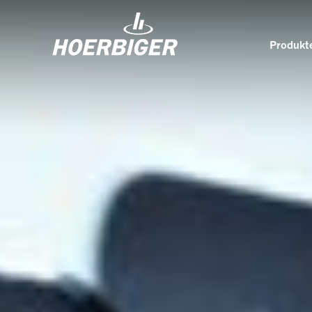
Produkte
Komponenten und Services für Kompressoren
Wer w
Flow & Motion Control
Organ
Komponenten für Luft- und
Kultu
Industriekompressoren
Wellhead Solutions
Nachh
Komponenten für Gasmotoren
Unser