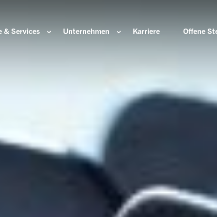
 & Services
Unternehmen
Karriere
Offene St
ir sind
Komponenten für die Wasserstoffwirtschaft
HOERBIGER Stiftun
isation & Gremien
Komponenten für konventionellen Antriebsstrang
HOERBIGER Jahrbu
r und Werte
Komponenten für elektrischen Antriebsstrang
HANNS. A Pioneers
altigkeit
Aktuatorik für Türen, Klappen und Chassis
Lösungen für hochpräzise Bewegung und
e Herkunft
Positionierung