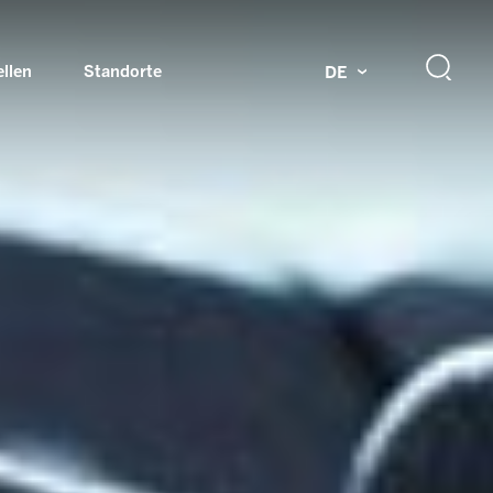
ellen
Standorte
DE
g
Drehdurchführungen und Schleifringe
ch
Prüfsysteme für Automobilindustrie
 Magazine
Produkte und Services für Explosionsschutz
Industrien – unsere Kernmärkte