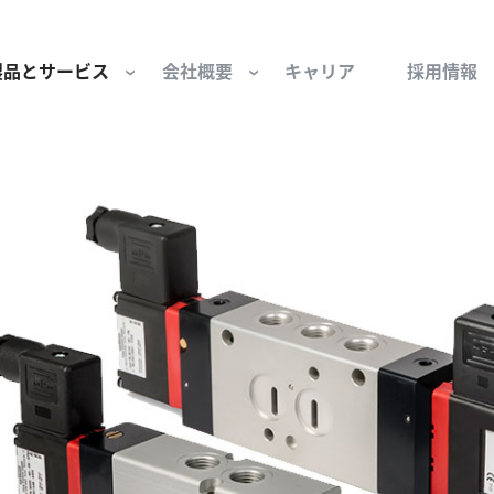
製品とサービス
会社概要
キャリア
採用情報
サー用部品とサービス
会社概要
セーフティ
財団
けコンポーネント
組織と役員
空気・産業用コン
ーション制御
文化と価値観
産業分野・当社の
ンとスリップリング
サステナビリティ
ン用部品
私たちの原点