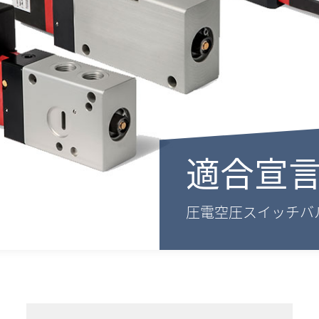
適合宣
圧電空圧スイッチバ