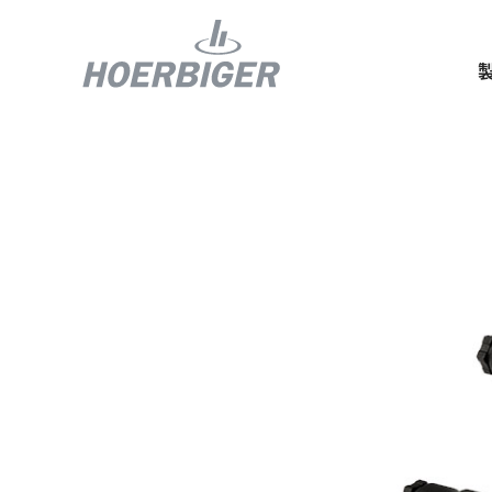
コンプレッ
水素産業向
フロー＆モ
回転ユニオ
ガスエンジ