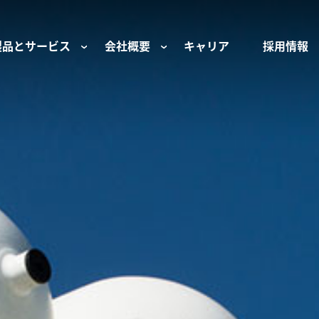
製品とサービス
会社概要
キャリア
採用情報
サー用部品とサービス
会社概要
セーフティ
財団
けコンポーネント
組織と役員
空気・産業用コン
ーション制御
文化と価値観
産業分野・当社の
ンとスリップリング
サステナビリティ
ン用部品
私たちの原点