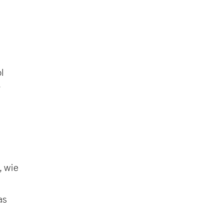
l
r
, wie
as