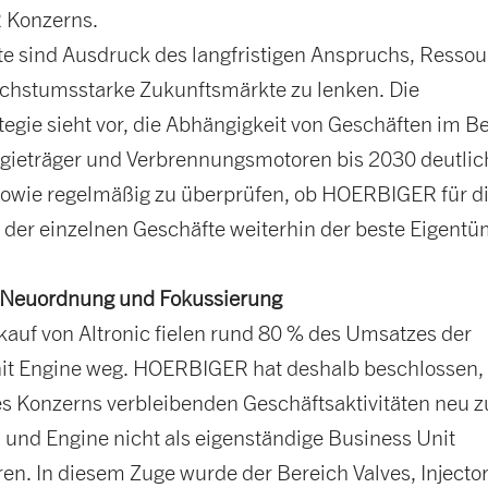
 Konzerns.
tte sind Ausdruck des langfristigen Anspruchs, Resso
wachstumsstarke Zukunftsmärkte zu lenken. Die
egie sieht vor, die Abhängigkeit von Geschäften im B
ergieträger und Verbrennungsmotoren bis 2030 deutlic
sowie regelmäßig zu überprüfen, ob HOERBIGER für d
 der einzelnen Geschäfte weiterhin der beste Eigent
e Neuordnung und Fokussierung
kauf von Altronic fielen rund 80 % des Umsatzes der
it Engine weg. HOERBIGER hat deshalb beschlossen, 
es Konzerns verbleibenden Geschäftsaktivitäten neu z
 und Engine nicht als eigenständige Business Unit
en. In diesem Zuge wurde der Bereich Valves, Injecto