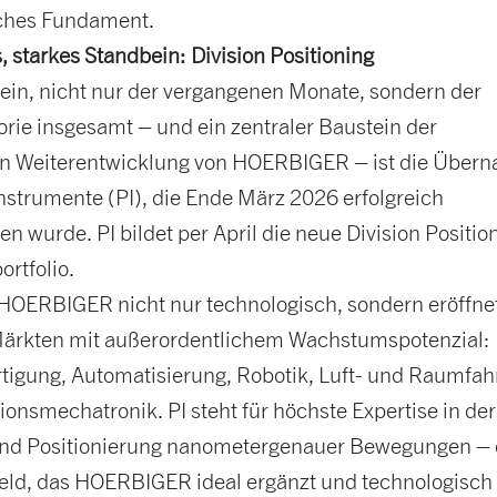
ches Fundament.
, starkes Standbein: Division Positioning
tein, nicht nur der vergangenen Monate, sondern der
rie insgesamt – und ein zentraler Baustein der
en Weiterentwicklung von HOERBIGER – ist die Über
nstrumente (PI), die Ende März 2026 erfolgreich
n wurde. PI bildet per April die neue Division Positio
ortfolio.
t HOERBIGER nicht nur technologisch, sondern eröffne
ärkten mit außerordentlichem Wachstumspotenzial:
rtigung, Automatisierung, Robotik, Luft- und Raumfah
ionsmechatronik. PI steht für höchste Expertise in der
nd Positionierung nanometergenauer Bewegungen – 
ld, das HOERBIGER ideal ergänzt und technologisch