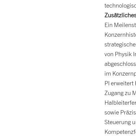
technologis
Zusätzliches
Ein Meilens
Konzernhisto
strategisch
von Physik I
abgeschlosse
im Konzernp
PI erweiter
Zugang zu M
Halbleiterfe
sowie Präzis
Steuerung u
Kompetenzfe