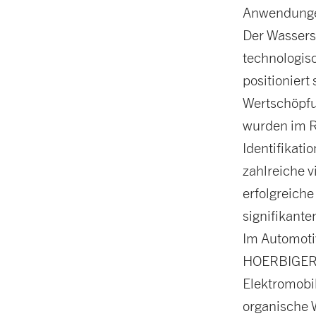
Anwendunge
Der Wasserst
technologis
positioniert
Wertschöpfun
wurden im R
Identifikat
zahlreiche 
erfolgreich
signifikant
Im Automoti
HOERBIGER e
Elektromobil
organische 