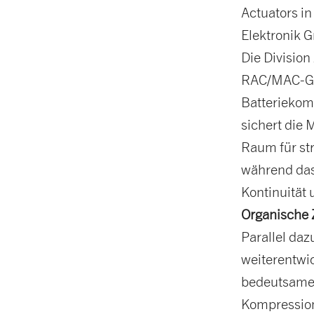
Actuators i
Elektronik 
Die Division
RAC/MAC-Ges
Batteriekomp
sichert die 
Raum für st
während das
Kontinuität u
Organische Z
Parallel da
weiterentwic
bedeutsamer
Kompression