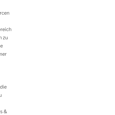
urcen
ereich
h zu
ie
ümer
die
u
rs &