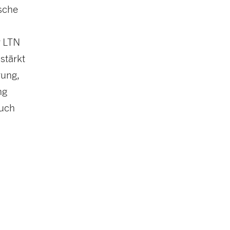
ische
r LTN
stärkt
rung,
ng
auch