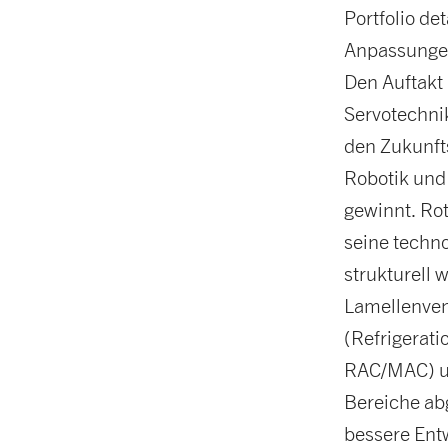
Portfolio de
Anpassunge
Den Auftakt 
Servotechni
den Zukunft
Robotik und
gewinnt. Rot
seine techno
strukturell 
Lamellenven
(Refrigerat
RAC/MAC) un
Bereiche abg
bessere Ent