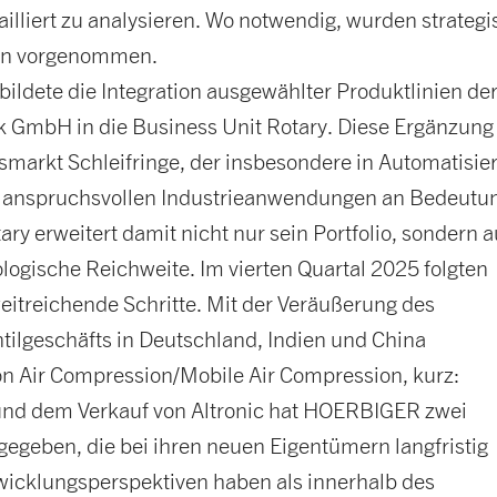
tailliert zu analysieren. Wo notwendig, wurden strateg
n vorgenommen.
bildete die Integration ausgewählter Produktlinien de
k GmbH in die Business Unit Rotary. Diese Ergänzung 
smarkt Schleifringe, der insbesondere in Automatisie
 anspruchsvollen Industrieanwendungen an Bedeutu
ary erweitert damit nicht nur sein Portfolio, sondern 
logische Reichweite. Im vierten Quartal 2025 folgten
weitreichende Schritte. Mit der Veräußerung des
tilgeschäfts in Deutschland, Indien und China
ion Air Compression/Mobile Air Compression, kurz:
d dem Verkauf von Altronic hat HOERBIGER zwei
egeben, die bei ihren neuen Eigentümern langfristig
wicklungsperspektiven haben als innerhalb des