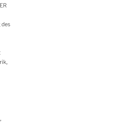
GER
g des
t
rik,
,