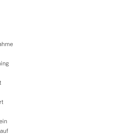
nahme
ning
t
rt
ein
 auf