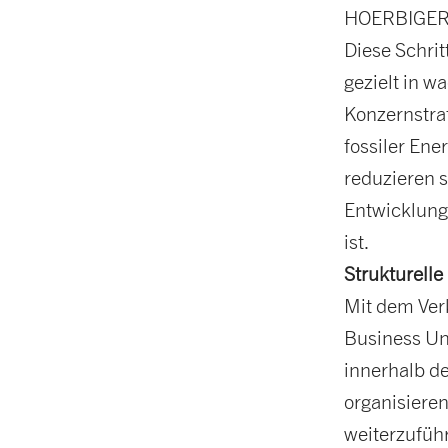
HOERBIGER
Diese Schri
gezielt in 
Konzernstrat
fossiler En
reduzieren 
Entwicklung
ist.
Strukturell
Mit dem Ver
Business Un
innerhalb d
organisieren
weiterzuführ