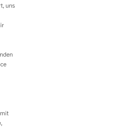
t, uns
ir
e
unden
nce
 mit
,