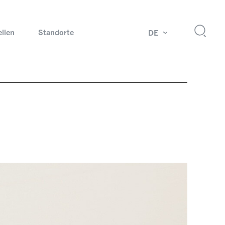
ellen
Standorte
DE
g
Drehdurchführungen und Schleifringe
ch
Prüfsysteme für Automobilindustrie
 Magazine
Produkte und Services für Explosionsschutz
Industrien – unsere Kernmärkte