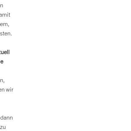
en
damit
lem,
sten.
uell
ue
n,
en wir
, dann
 zu