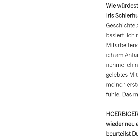
Wie würdest
Iris Schierh
Geschichte 
basiert. Ic
Mitarbeiten
ich am Anfan
nehme ich nu
gelebtes Mi
meinen erste
fühle. Das m
HOERBIGER h
wieder neu e
beurteilst D