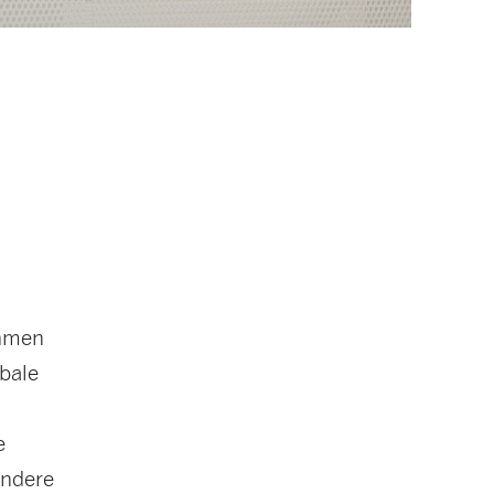
ehmen
obale
e
andere