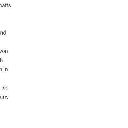
häfts
und
 von
ch
n in
 als
 uns