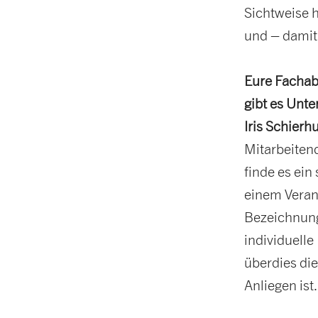
Sichtweise h
und – damit
Eure Fachabt
gibt es Unt
Iris Schierh
Mitarbeiten
finde es ei
einem Veran
Bezeichnung
individuelle
überdies die
Anliegen ist