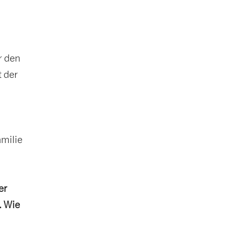
r den
 der
amilie
er
. Wie