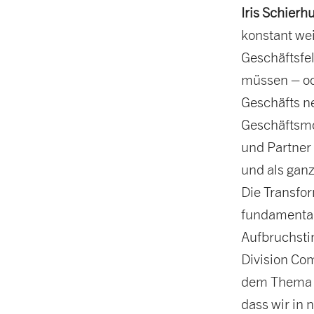
Iris Schierh
konstant wei
Geschäftsfe
müssen – od
Geschäfts n
Geschäftsmo
und Partner 
und als gan
Die Transfor
fundamental
Aufbruchsti
Division Com
dem Thema Wa
dass wir in 