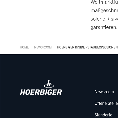
Weltmarktfü
maßgeschnei
solche Risi
garantieren.
HOME
NEWSROOM
HOERBIGER INSIDE - STAUBEXPLOSIONE
Newsroom
Offene Stell
Standorte