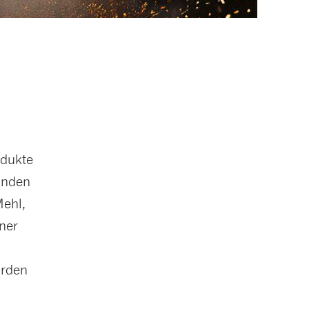
odukte
binden
Mehl,
iner
hrden