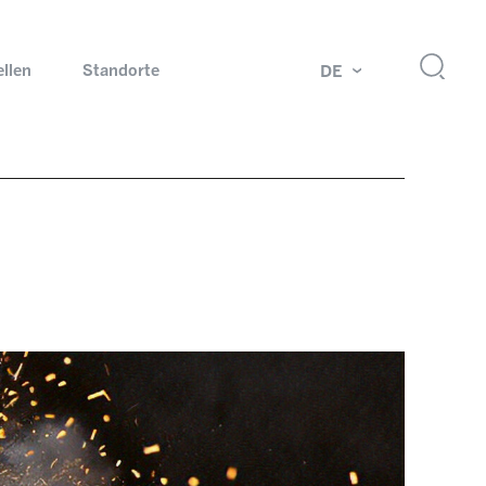
ellen
Standorte
DE
g
Drehdurchführungen und Schleifringe
ch
Prüfsysteme für Automobilindustrie
 Magazine
Produkte und Services für Explosionsschutz
Industrien – unsere Kernmärkte