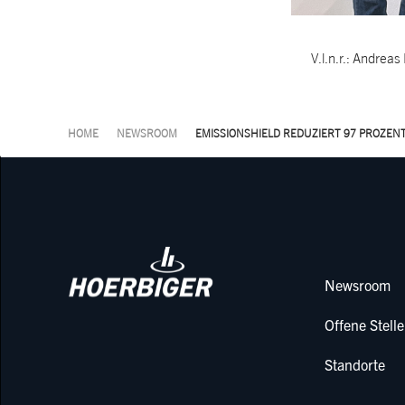
V.l.n.r.: Andrea
HOME
NEWSROOM
EMISSIONSHIELD REDUZIERT 97 PROZEN
Newsroom
Offene Stell
Standorte