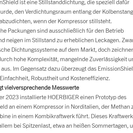
Shield ist eine Stillstanddichtung, die speziell dafür
wurde, den Verdichtungsraum entlang der Kolbenstan
abzudichten, wenn der Kompressor stillsteht.
e Packungen sind ausschließlich für den Betrieb
nd neigen im Stillstand zu erheblichen Leckagen. Zwa
tische Dichtungssysteme auf dem Markt, doch zeichnen
 durch hohe Komplexität, mangelnde Zuverlässigkeit u
 aus. Im Gegensatz dazu überzeugt das EmissionShie
Einfachheit, Robustheit und Kosteneffizienz.
igt vielversprechende Messwerte
r 2023 installierte HOERBIGER einen Prototyp des
eld an einem Kompressor in Norditalien, der Methan 
bine in einem Kombikraftwerk führt. Dieses Kraftwer
 allem bei Spitzenlast, etwa an heißen Sommertagen, 