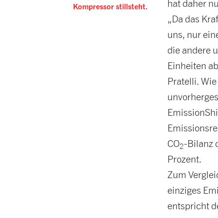
hat daher nu
Kompressor stillsteht.
„Da das Kra
uns, nur ei
die andere 
Einheiten a
Pratelli. Wi
unvorherges
EmissionShi
Emissionsre
CO
-Bilanz
2
Prozent.
Zum Verglei
einziges Emi
entspricht 