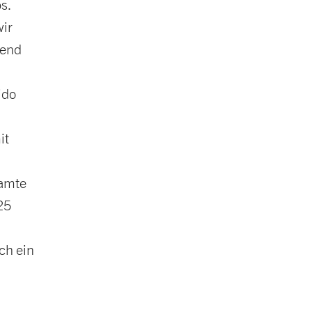
s.
wir
rend
ido
it
samte
25
ch ein