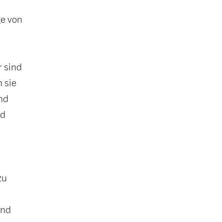
ge von
r sind
 sie
nd
ld
zu
k
und