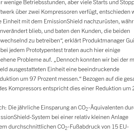
r wenige Betriebsstunden, aber viele Starts und Stopp
ftwerk über zwei Kompressoren verfügt, entschieden 
ne Einheit mit dem EmissionShield nachzurüsten, wäh
unverändert blieb, und baten den Kunden, die beiden
bwechselnd zu betreiben“, erklärt Produktmanager Gu
e bei jedem Prototypentest traten auch hier einige
ehene Probleme auf. „Dennoch konnten wir bei der m
eld ausgestatteten Einheit eine beeindruckende
duktion um 97 Prozent messen.“ Bezogen auf die ge
 des Kompressors entspricht dies einer Reduktion um 
ch: Die jährliche Einsparung an CO
-Äquivalenten dur
2
ssionShield-System bei einer relativ kleinen Anlage
dem durchschnittlichen CO
-Fußabdruck von 15 EU-
2