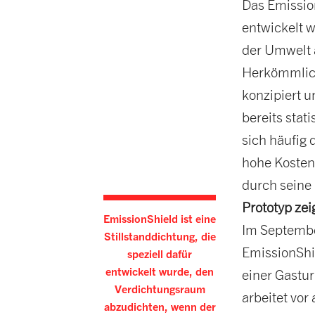
Das Emission
entwickelt 
der Umwelt 
Herkömmlich
konzipiert u
bereits sta
sich häufig
hohe Kosten
durch seine 
Prototyp ze
EmissionShield ist eine
Im Septembe
Stillstanddichtung, die
EmissionShi
speziell dafür
entwickelt wurde, den
einer Gastur
Verdichtungsraum
arbeitet vor
abzudichten, wenn der