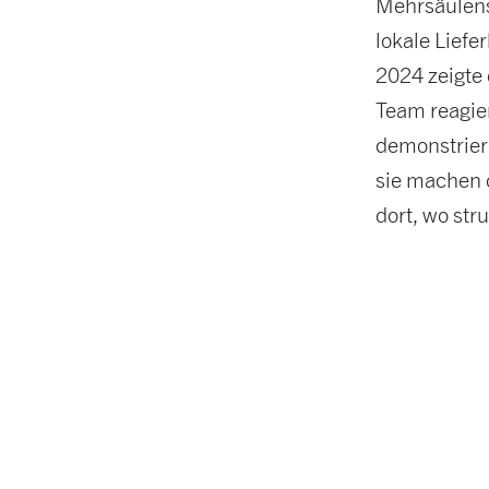
Mehrsäulens
lokale Lief
2024 zeigte 
Team reagie
demonstrier
sie machen d
dort, wo st