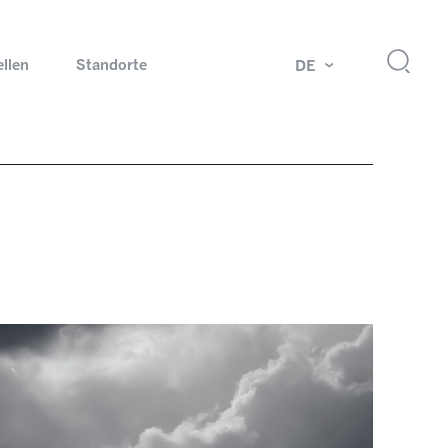
ellen
Standorte
DE
g
Drehdurchführungen und Schleifringe
ch
Prüfsysteme für Automobilindustrie
 Magazine
Produkte und Services für Explosionsschutz
Industrien – unsere Kernmärkte