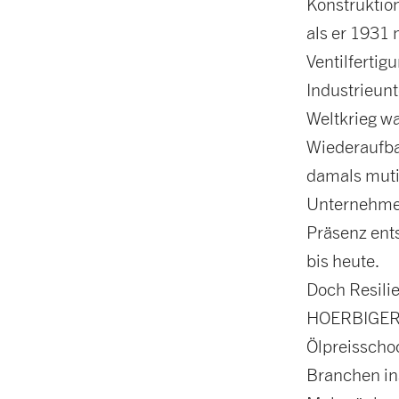
Konstruktion
als er 1931 
Ventilferti
Industrieu
Weltkrieg wa
Wiederaufba
damals muti
Unternehmen
Präsenz ent
bis heute.
Doch Resilie
HOERBIGER. 
Ölpreisscho
Branchen ins