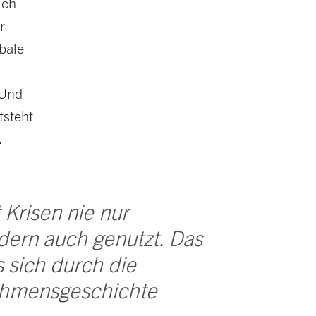
ich
r
obale
 Und
tsteht
.
risen nie nur
dern auch genutzt. Das
s sich durch die
hmensgeschichte