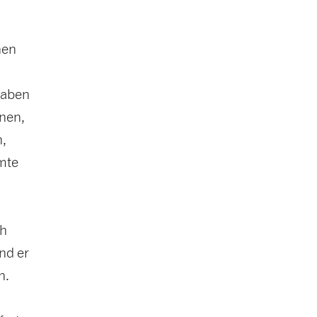
nen
haben
nen,
n,
amte
ch
nd er
n.