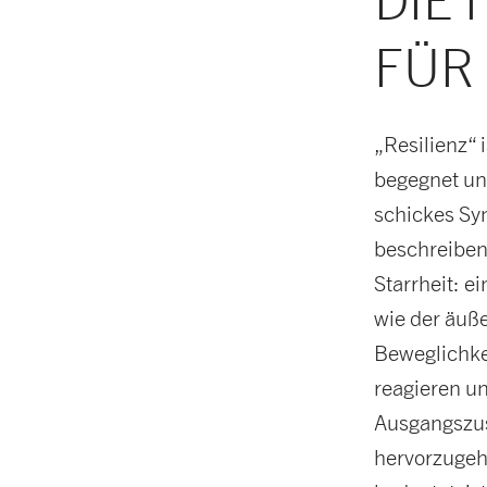
DIE
FÜR 
„Resilienz“
begegnet und
schickes Sy
beschreiben 
Starrheit: e
wie der äuße
Beweglichkei
reagieren u
Ausgangszus
hervorzugeh