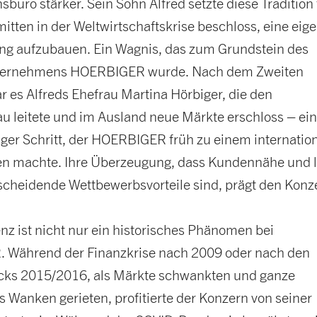
sbüro stärker. Sein Sohn Alfred setzte diese Tradition 
mitten in der Weltwirtschaftskrise beschloss, eine eig
gung aufzubauen. Ein Wagnis, das zum Grundstein des
nternehmens HOERBIGER wurde. Nach dem Zweiten
r es Alfreds Ehefrau Martina Hörbiger, die den
u leitete und im Ausland neue Märkte erschloss – ei
ger Schritt, der HOERBIGER früh zu einem internatio
 machte. Ihre Überzeugung, dass Kundennähe und l
scheidende Wettbewerbsvorteile sind, prägt den Konz
nz ist nicht nur ein historisches Phänomen bei
Während der Finanzkrise nach 2009 oder nach den
cks 2015/2016, als Märkte schwankten und ganze
 Wanken gerieten, profitierte der Konzern von seiner