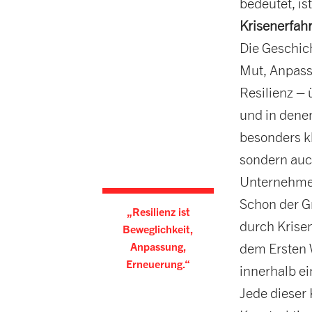
bedeutet, is
Krisenerfahr
Die Geschic
Mut, Anpass
Resilienz –
und in dene
besonders k
sondern auch
Unternehmen
Schon der G
„Resilienz ist
durch Krise
Beweglichkeit,
Anpassung,
dem Ersten W
Erneuerung.“
innerhalb ei
Jede dieser