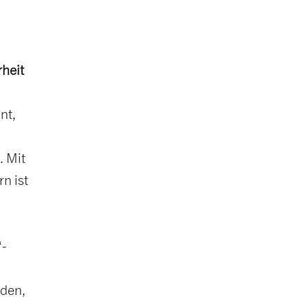
rheit
nt,
. Mit
n ist
“-
rden,