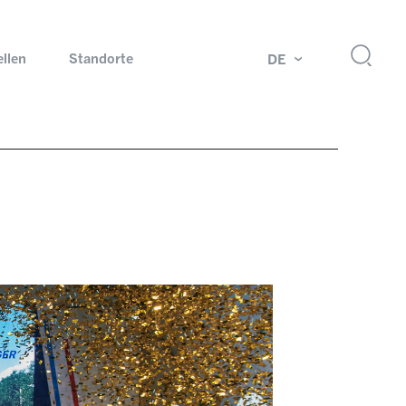
ellen
Standorte
DE
g
Drehdurchführungen und Schleifringe
ch
Prüfsysteme für Automobilindustrie
 Magazine
Produkte und Services für Explosionsschutz
Industrien – unsere Kernmärkte