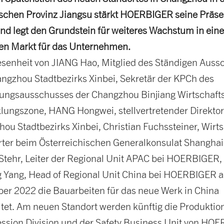
schen Provinz Jiangsu stärkt HOERBIGER seine Präse
nd legt den Grundstein für weiteres Wachstum in ein
en Markt für das Unternehmen.
senheit von JIANG Hao, Mitglied des Ständigen Auss
ngzhou Stadtbezirks Xinbei, Sekretär der KPCh des
ungs­ausschusses der Changzhou Binjiang Wirtschaft
lungszone, HANG Hongwei, stellvertretender Direktor
ou Stadtbezirks Xinbei, Christian Fuchssteiner, Wirts
rter beim Österreichischen Generalkonsulat Shangha
Stehr, Leiter der Regional Unit APAC bei HOERBIGER,
 Yang, Head of Regional Unit China bei HOERBIGER 
r 2022 die Bauarbeiten für das neue Werk in China
itet. Am neuen Standort werden künftig die Produktio
sion Division und der Safety Business Unit von HO