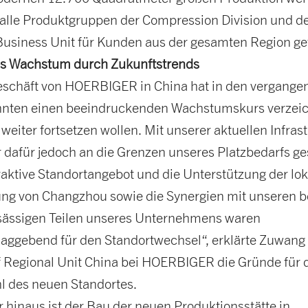
 alle Produktgruppen der Compression Division und d
Business Unit für Kunden aus der gesamten Region gef
es Wachstum durch Zukunftstrends
schäft von HOERBIGER in China hat in den vergange
hnten einen beeindruckenden Wachstumskurs verzeic
 weiter fortsetzen wollen. Mit unserer aktuellen Infra­s
r dafür jedoch an die Grenzen unseres Platzbedarfs g
raktive Standortangebot und die Unterstützung der lo
ng von Changzhou sowie die Synergien mit unseren b
sässigen Teilen unseres Unternehmens waren
aggebend für den Standortwechsel“, erklärte Zuwang
 Regional Unit China bei HOERBIGER die Gründe für 
l des neuen Standortes.
 hinaus ist der Bau der neuen Produktions­stätte in