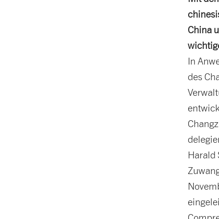
chinesi
China u
wichtig
In Anwe
des Cha
Verwalt
entwick
Changzh
delegie
Harald 
Zuwang
Novembe
eingele
Compres