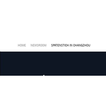
HOME
NEWSROOM
SPATENSTICH IN CHANGZHOU
Newsroom
Offene Stell
Standorte