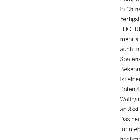
in Chin
Fertigs
“HOERBI
mehr al
auch in
Spatens
Bekennt
ist ein
Potenzi
Wolfgan
anlässl
Das neu
für meh
hochmo