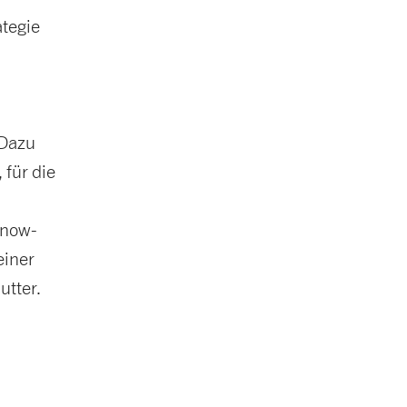
ategie
 Dazu
 für die
Know-
einer
utter.