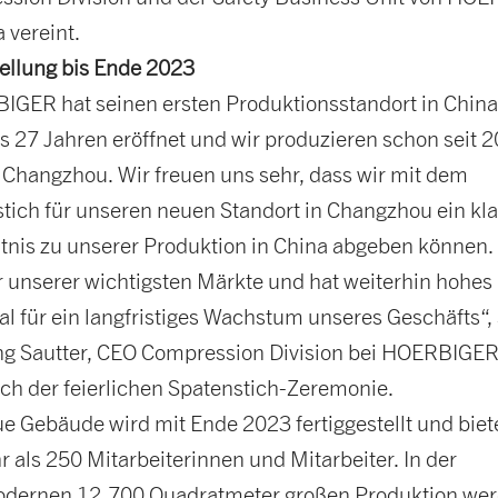
a vereint.
tellung bis Ende 2023
GER hat seinen ersten Produktions­standort in China
s 27 Jahren eröffnet und wir produzieren schon seit 
 Changzhou. Wir freuen uns sehr, dass wir mit dem
tich für unseren neuen Standort in Changzhou ein kla
nis zu unserer Produktion in China abgeben können.
er unserer wichtigsten Märkte und hat weiterhin hohes
al für ein langfristiges Wachstum unseres Geschäfts“,
g Sautter, CEO Compression Division bei HOERBIGER
ich der feierlichen Spatenstich-Zeremonie.
e Gebäude wird mit Ende 2023 fertiggestellt und biete
r als 250 Mitarbeiterinnen und Mitarbeiter. In der
dernen 12.700 Quadratmeter großen Produktion we