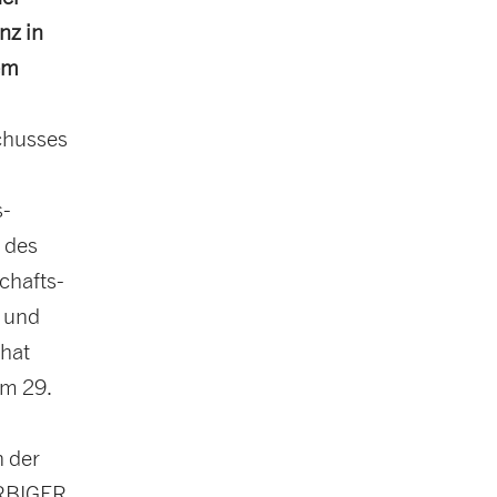
nz in
em
chusses
s­
 des
chafts­
i und
 hat
am 29.
n der
ERBIGER