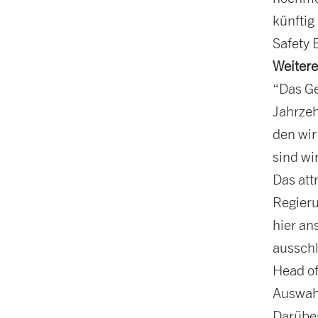
künftig
Safety 
Weiter
“Das Ge
Jahrze
den wir
sind wi
Das att
Regieru
hier an
ausschl
Head of
Auswah
Darüber