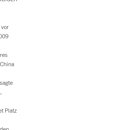
 vor
2009
res
 China
 sagte
,
t Platz
rden