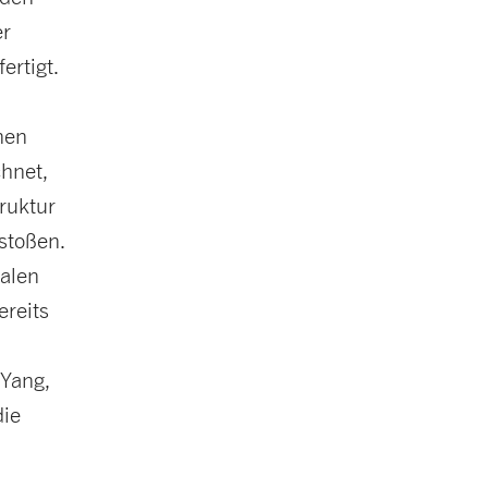
er
ertigt.
nen
hnet,
truktur
estoßen.
kalen
ereits
 Yang,
die