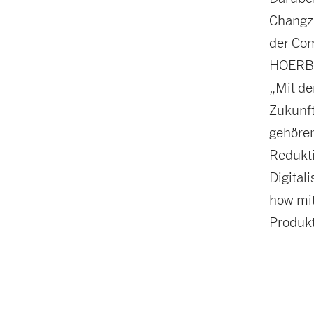
Changzh
der Com
HOERB
„Mit de
Zukunft
gehören
Redukti
Digital
how mit
Produkt