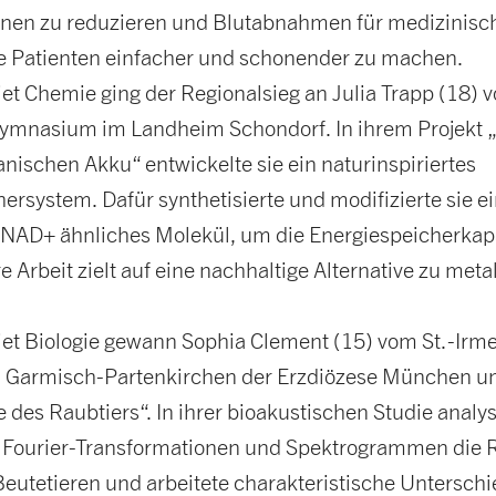
nen zu reduzieren und Blutabnahmen für medizinisc
e Patienten einfacher und schonender zu machen.
et Chemie ging der Regionalsieg an Julia Trapp (18) 
ymnasium im Landheim Schondorf. In ihrem Projekt 
nischen Akku“ entwickelte sie ein naturinspiriertes
ersystem. Dafür synthetisierte und modifizierte sie e
 NAD+ ähnliches Molekül, um die Energiespeicherkapa
e Arbeit zielt auf eine nachhaltige Alternative zu meta
et Biologie gewann Sophia Clement (15) vom St.-Irm
Garmisch-Partenkirchen der Erzdiözese München un
e des Raubtiers“. In ihrer bioakustischen Studie analys
n Fourier-Transformationen und Spektrogrammen die 
eutetieren und arbeitete charakteristische Unterschi