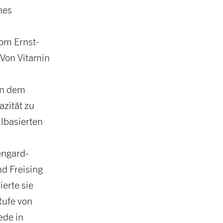
hes
vom Ernst-
„Von Vitamin
in dem
zität zu
llbasierten
engard-
d Freising
ierte sie
Rufe von
ede in