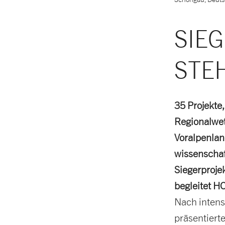
SIE
STE
35 Projekte,
Regionalwet
Voralpenlan
wissenschaf
Siegerproje
begleitet H
Nach intens
präsentiert