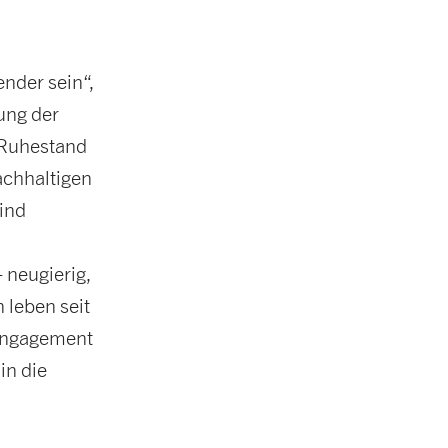
nder sein“,
ung der
 Ruhestand
nachhaltigen
ind
neugierig,
 leben seit
 Engagement
in die