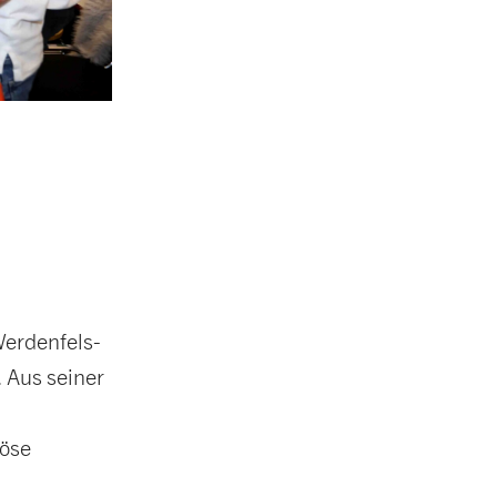
Werdenfels-
 Aus seiner
nöse