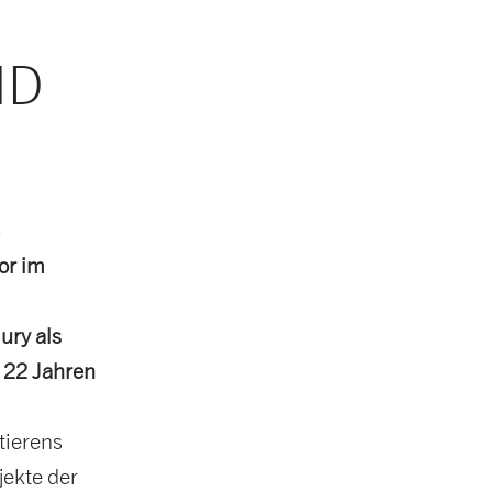
ND
or im
ury als
 22 Jahren
tierens
jekte der