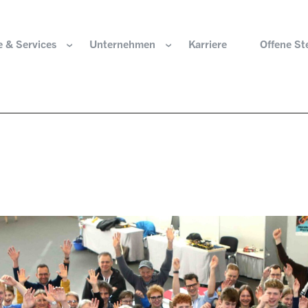
 & Services
Unternehmen
Karriere
Offene St
ir sind
Komponenten für die Wasserstoffwirtschaft
HOERBIGER Stiftun
isation & Gremien
Komponenten für konventionellen Antriebsstrang
HOERBIGER Jahrbu
r und Werte
Komponenten für elektrischen Antriebsstrang
HANNS. A Pioneers
altigkeit
Aktuatorik für Türen, Klappen und Chassis
Lösungen für hochpräzise Bewegung und
e Herkunft
Positionierung