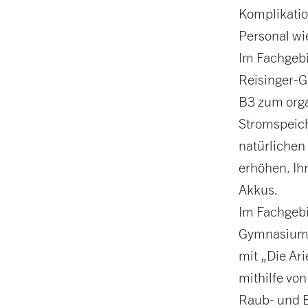
Komplikatio
Personal wi
Im Fachgebi
Reisinger-G
B3 zum orga
Stromspeich
natürlichen
erhöhen. Ihr
Akkus.
Im Fachgebi
Gymnasium 
mit „Die Ari
mithilfe vo
Raub- und B