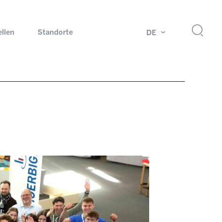
ellen
Standorte
DE
g
Drehdurchführungen und Schleifringe
ch
Prüfsysteme für Automobilindustrie
 Magazine
Produkte und Services für Explosionsschutz
Industrien – unsere Kernmärkte