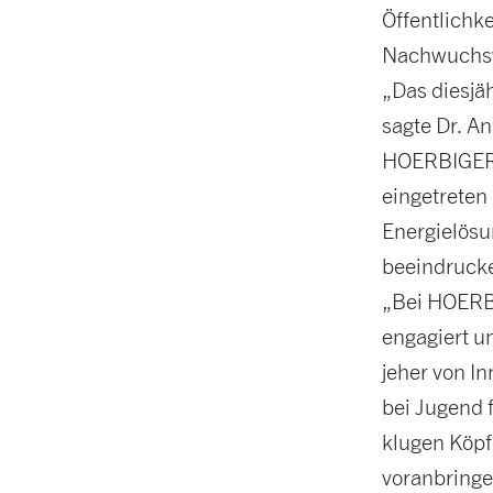
Öffentlichke
Nachwuchsw
„Das diesjä
sagte Dr. A
HOERBIGER 
eingetreten 
Energielösu
beeindrucken
„Bei HOERBI
engagiert u
jeher von I
bei Jugend f
klugen Köpf
voranbringe