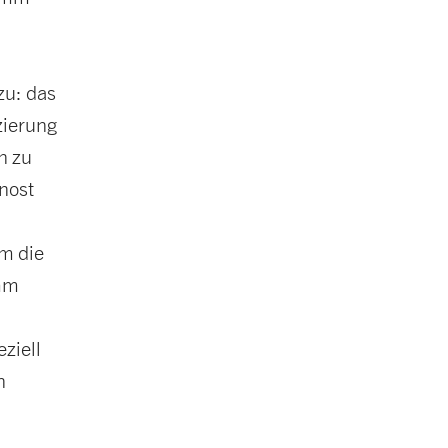
zu: das
zierung
n zu
rnost
em die
amm
eziell
n