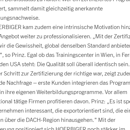
ert, sammelt damit gleichzeitig anerkannte
ldungsnachweise.
RBIGER kam zudem eine intrinsische Motivation hin
Angebot weiter zu professionalisieren. „Mit der Zertifi
ir die Gewissheit, global denselben Standard anbiete
, so Prinz. Egal ob das Trainingscenter in Wien, in Fe
den USA steht: Die Qualität soll überall identisch sein.
r Schritt zur Zertifizierung der richtige war, zeigt zud
de Nachfrage – erste Kunden integrieren das Progr
 in ihre eigenen Weiterbildungsprogramme. Vor allem
ional tätige Firmen profitieren davon. Prinz: „Es ist sp
ernehmen interessant, die exportorientiert sind, die ei
n über die DACH-Region hinausgehen." Mit der
zierung positioniert sich HOERBIGER noch stärker im