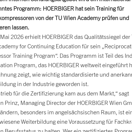
nntes Programm: HOERBIGER hat sein Training für
kompressoren von der TU Wien Academy prüfen und
ieren lassen.
Mai 2026 erhielt HOERBIGER das Qualitätssiegel der
ademy for Continuing Education für sein „Reciprocat
sor Training Program“. Das Programm ist Teil des In
cation Program, das HOERBIGER weltweit eingeführt h
hnung zeigt, wie wichtig standardisierte und anerkan
ildung in der Industrie geworden ist.
trieb für die Zertifizierung kam aus dem Markt,“ sagt
an Prinz, Managing Director der HOERBIGER Wien Gm
Ländern, besonders im angelsächsischen Raum, ist ei
iesene Weiterbildung eine Voraussetzung für Fachkrä
n Berufsstatus zu halten. Wer ein zertifiziertes Prog