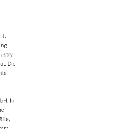
 TU
ing
dustry
at. Die
nte
bH. In
ne
fte,
ramm