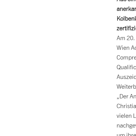
anerka
Kolben
zertifiz
Am 20. 
Wien Ac
Compres
Qualifi
Auszeic
Weiterb
„Der An
Christi
vielen 
nachgew
um ihre