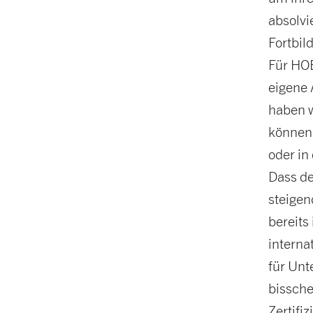
absolvi
Fortbi
Für HOE
eigene 
haben w
können"
oder in 
Dass de
steigen
bereits
internat
für Unt
bissche
Zertifi