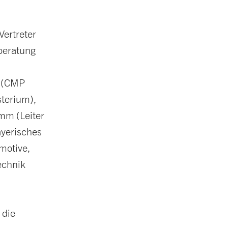
ertreter
beratung
k (CMP
sterium),
mm (Leiter
yerisches
motive,
echnik
 die