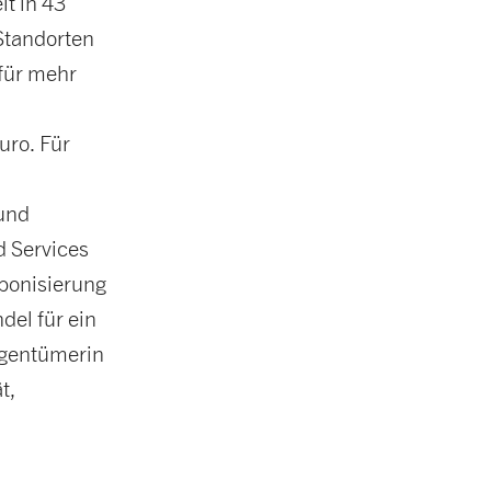
t in 43
Standorten
für mehr
uro. Für
 und
 Services
bonisierung
el für ein
igentümerin
t,