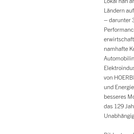
Lokal nah a
Ländern auf
– darunter 
Performance
erwirtschaf
namhafte Ku
Automobilin
Elektroind
von HOERBIG
und Energie
besseres Mo
das 129 Jahr
Unabhängigk