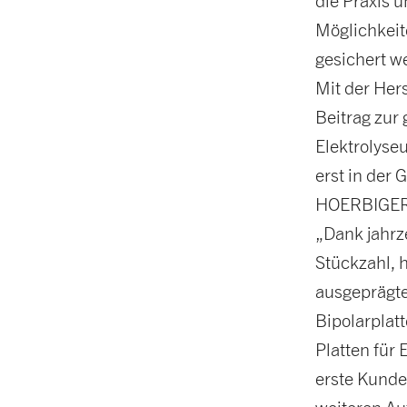
die Praxis u
Möglichkeit
gesichert w
Mit der Her
Beitrag zur
Elektrolyse
erst in der
HOERBIGER D
„Dank jahrz
Stückzahl, 
ausgeprägte
Bipolarplat
Platten für
erste Kunden