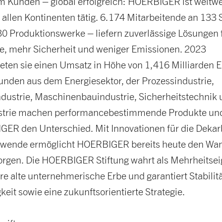
m Kunden – global erfolgreich: HOERBIGER ist weltwei
 allen Kontinenten tätig. 6.174 Mitarbeitende an 133 
30 Produktionswerke – liefern zuverlässige Lösungen 
, mehr Sicherheit und weniger Emissionen. 2023
teten sie einen Umsatz in Höhe von 1,416 Milliarden E
nden aus dem Energiesektor, der Prozessindustrie,
dustrie, Maschinenbauindustrie, Sicherheitstechnik
ustrie machen performancebestimmende Produkte und
ER den Unterschied. Mit Innovationen für die Dekar
wende ermöglicht HOERBIGER bereits heute den Wand
rgen. Die HOERBIGER Stiftung wahrt als Mehrheitse
e alte unternehmerische Erbe und garantiert Stabilitä
eit sowie eine zukunftsorientierte Strategie.