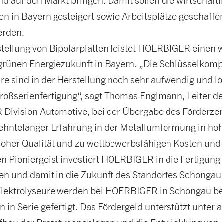
nd auf den Markt bringen. Damit sollen die wirtschaft
en in Bayern gesteigert sowie Arbeitsplätze geschaffe
erden.
stellung von Bipolarplatten leistet HOERBIGER einen 
 grünen Energiezukunft in Bayern. „Die Schlüsselkom
ure sind in der Herstellung noch sehr aufwendig und l
 Großserienfertigung“, sagt Thomas Englmann, Leiter d
ivision Automotive, bei der Übergabe des Förderzert
ehntelanger Erfahrung in der Metallumformung in ho
hoher Qualität und zu wettbewerbsfähigen Kosten un
n Pioniergeist investiert HOERBIGER in die Fertigung
ten und damit in die Zukunft des Standortes Schongau
 Elektrolyseure werden bei HOERBIGER in Schongau ber
 in Serie gefertigt. Das Fördergeld unterstützt unter