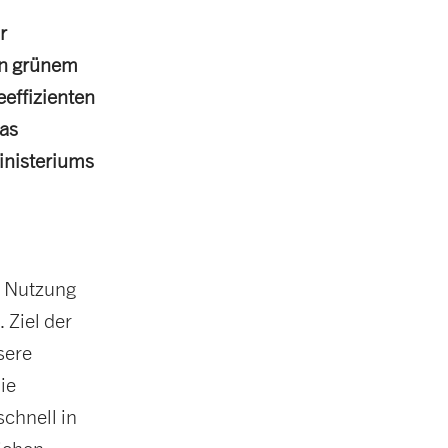
r
on grünem
eeffizienten
das
inisteriums
d Nutzung
 Ziel der
sere
ie
chnell in