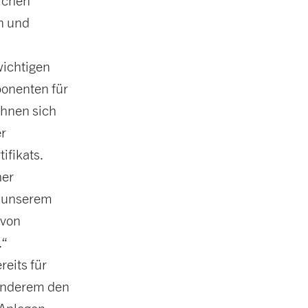
lichen
n und
wichtigen
ponenten für
ohnen sich
er
ifikats.
her
d unserem
 von
.“
eits für
 anderem den