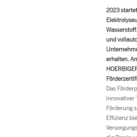
2023 starte
Elektrolyse
Wasserstoff
und vollaut
Unternehmen
erhalten. A
HOERBIGER 
Förderzerti
Das Förderp
innovativer 
Förderung s
Effizienz bi
Versorgungs