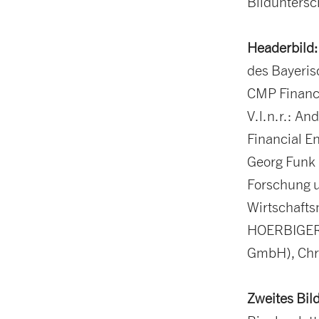
Bilduntersch
Headerbild
des Bayeris
CMP Financi
V.l.n.r.: A
Financial E
Georg Funk 
Forschung 
Wirtschafts
HOERBIGER)
GmbH), Chri
Zweites Bild