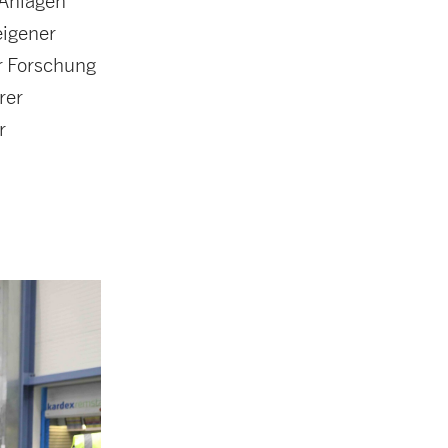
 Anlagen
eigener
er Forschung
rer
r