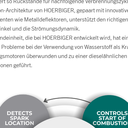
rt so Rückstände für nachfolgende Verbrennungszykl
ion-Architektur von HOERBIGER, gepaart mit innovativ
nten wie Metalldeflektoren, unterstützt den richtige
inkel und die Strömungsdynamik.
ndeinheit, die bei HOERBIGER entwickelt wird, hat ei
 Probleme bei der Verwendung von Wasserstoff als Kraf
smotoren überwunden und zu einer dieselähnlichen 
onen geführt.