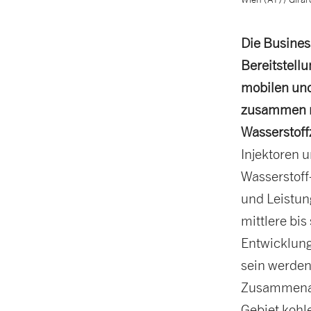
Die Business
Bereitstell
mobilen und
zusammen mi
Wasserstof
Injektoren 
Wasserstoff
und Leistung
mittlere bi
Entwicklung
sein werden
Zusammenarb
Gebiet kohl