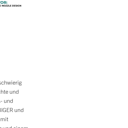
schwierig
chte und
s- und
RBIGER und
 mit