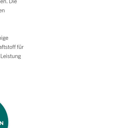
en. Die
en
n
nige
tstoff für
Leistung