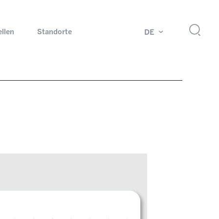
ellen
Standorte
DE
g
Drehdurchführungen und Schleifringe
ch
Prüfsysteme für Automobilindustrie
 Magazine
Produkte und Services für Explosionsschutz
Industrien – unsere Kernmärkte