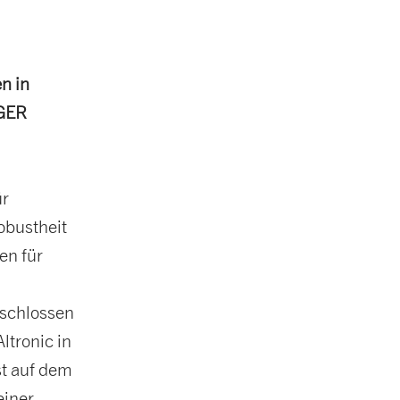
n in
IGER
ür
obustheit
en für
eschlossen
tronic in
t auf dem
einer