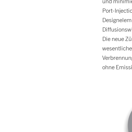
und minimie
Port-Inject
Designeleme
Diffusionsw
Die neue Zü
wesentliche
Verbrennung
ohne Emissi