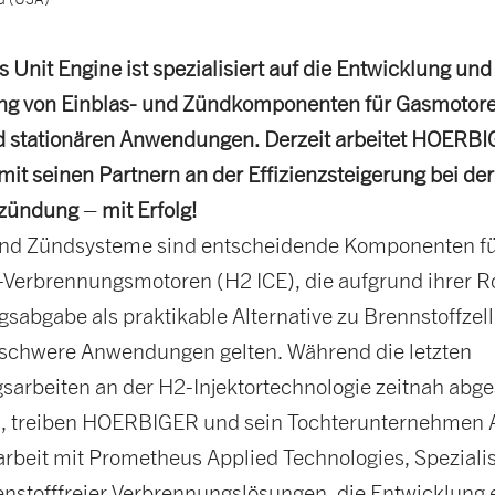
 Unit Engine ist spezialisiert auf die Entwicklung und
ung von Einblas- und Zündkomponenten für Gasmotore
 stationären Anwendungen. Derzeit arbeitet HOERB
t seinen Partnern an der Effizienzsteigerung bei der
fzündung
–
mit Erfolg!
und Zündsysteme sind entscheidende Komponenten f
-Verbrennungsmotoren (H2 ICE), die aufgrund ihrer R
sabgabe als praktikable Alternative zu Brennstoffzell
s schwere Anwendungen gelten. Während die letzten
sarbeiten an der H2-Injektortechnologie zeitnah abg
, treiben HOERBIGER und sein Tochterunternehmen Al
eit mit Prometheus Applied Technologies, Spezialis
enstofffreier Verbrennungslösungen, die Entwicklung 