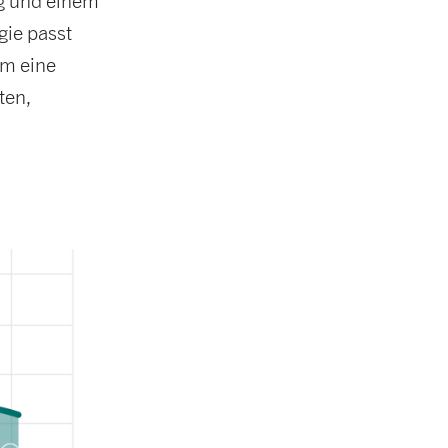
g und einem
gie passt
um eine
ten,