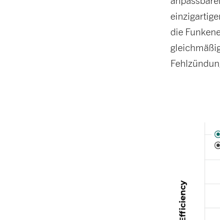
anpassbare
einzigartig
die Funkene
gleichmäßig
Fehlzündung