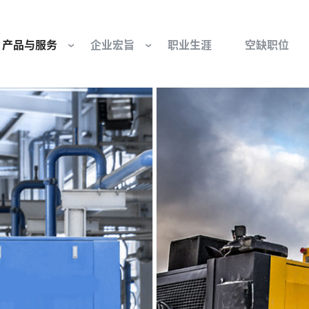
产品与服务
企业宏旨
职业生涯
空缺职位
往复式压缩机部件和服务
我们是谁
工业空气压缩机部
基金会
流体控制
组织与董事会
行业 - 我们的核心
旋转接头
文化与价值观
燃气发动机部件
可持续性发展
防爆产品和服务
我们的起源