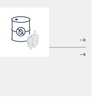
无油
气路
油路