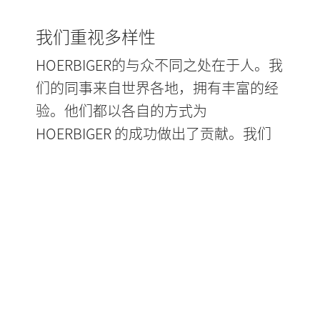
我们重视多样性
HOERBIGER的与众不同之处在于人。我
们的同事来自世界各地，拥有丰富的经
验。他们都以各自的方式为
HOERBIGER 的成功做出了贡献。我们
最大的财富是我们可以依靠强大的本地
团队。这意味着我们依靠的是来自当地
的人才，他们最了解当地市场的特殊
性。只有具有企业家思维和自主决策能
力的本地团队，才能对市场进行正确评
估，发掘其潜力。在 HOERBIGER，集
团并不对当地的工作方式过多干预，而
是我们的本地团队自主做决定。