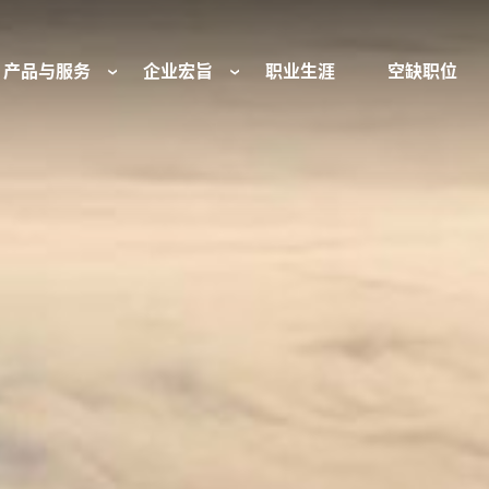
产品与服务
企业宏旨
职业生涯
空缺职位
往复式压缩机部件和服务
我们是谁
工业空气压缩机部
基金会
流体控制
组织与董事会
行业 - 我们的核心
旋转接头
文化与价值观
燃气发动机部件
可持续性发展
防爆产品和服务
我们的起源