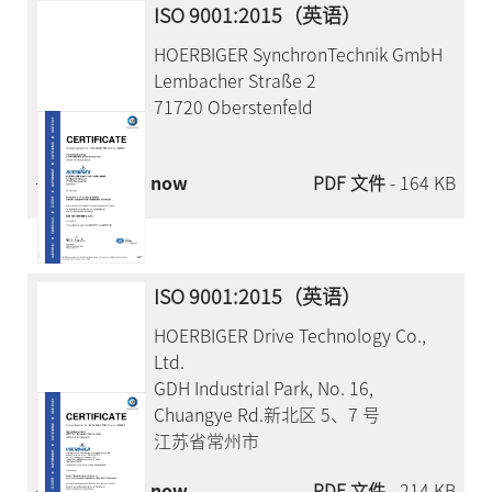
ISO 9001:2015（英语）
HOERBIGER SynchronTechnik GmbH
Lembacher Straße 2
71720 Oberstenfeld
Download now
PDF 文件
- 164 KB
ISO 9001:2015（英语）
HOERBIGER Drive Technology Co.,
Ltd.
GDH Industrial Park, No. 16,
Chuangye Rd.新北区 5、7 号
江苏省常州市
Download now
PDF 文件
- 214 KB