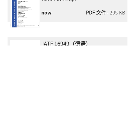
Download now
PDF 文件
- 205 KB
IATF 16949（德语）
HOERBIGER SynchronTechnik GmbH
Lembacher Straße 2
71720 Oberstenfeld
Download now
PDF 文件
- 156 KB
IATF 16949（英语）