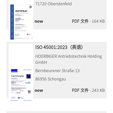
71720 Oberstenfeld
Download now
PDF 文件
- 164 KB
ISO 45001:2023（英语）
HOERBIGER Antriebstechnik Holding
GmbH
Bernbeurener Straße 13
86956 Schongau
Download now
PDF 文件
- 243 KB