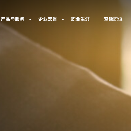
产品与服务
企业宏旨
职业生涯
空缺职位
往复式压缩机部件和服务
我们是谁
工业空气压缩机部
基金会
流体控制
组织与董事会
行业 - 我们的核心
旋转接头
文化与价值观
燃气发动机部件
可持续性发展
防爆产品和服务
我们的起源