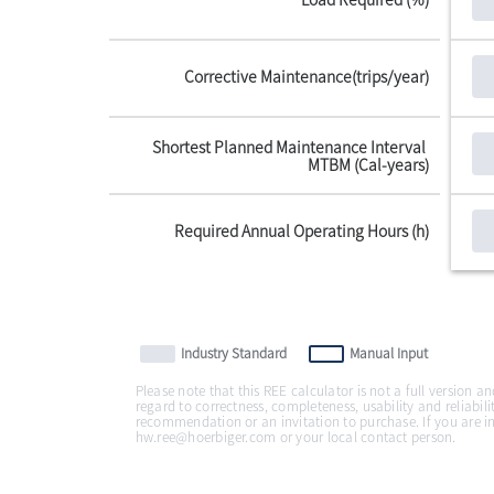
Corrective Maintenance(trips/year)
Shortest Planned Maintenance Interval 
MTBM (Cal-years)
Required Annual Operating Hours (h)
Industry Standard
Manual Input
Please note that this REE calculator is not a full version
regard to correctness, completeness, usability and reliabilit
recommendation or an invitation to purchase. If you are int
hw.ree@hoerbiger.com or your local contact person.