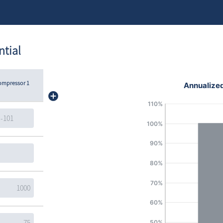
tial
ompressor
1