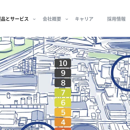
製品とサービス
会社概要
キャリア
採用情報
サー用部品とサービス
会社概要
セーフティ
財団
けコンポーネント
組織と役員
空気・産業用コン
ーション制御
文化と価値観
産業分野・当社の
ンとスリップリング
サステナビリティ
ン用部品
私たちの原点