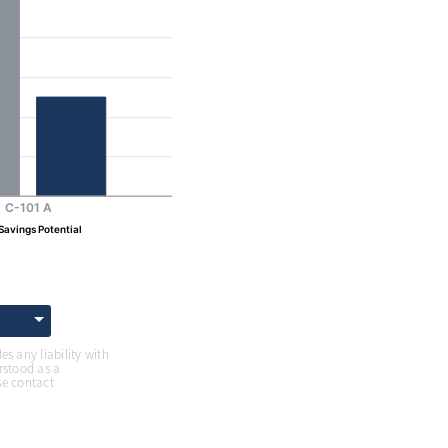
s any liability with
erstood as a
se contact