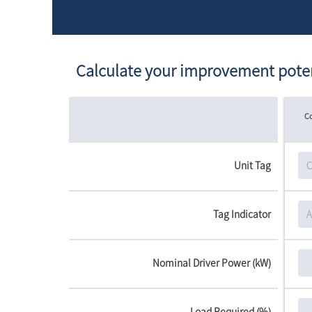
Calculate your improvement poten
C
Unit Tag
Tag Indicator
Nominal Driver Power (kW)
Load Required (%)