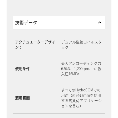
技術データ
アクチュエーターデザイ
デュアル磁気コイルスタ
ン：
ック
最大アンローディング力
使用条件
6.5kN、1,200rpm、＜ 吸
入圧16MPa
すべてのHydroCOMでの
用途（直径17mmを使用
適用範囲
する高負荷アプリケーシ
ョンを含む）