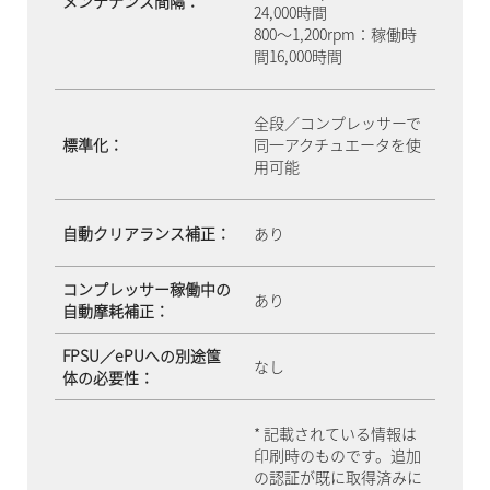
メンテナンス間隔：
24,000時間
800～1,200rpm：稼働時
間16,000時間
全段／コンプレッサーで
標準化：
同一アクチュエータを使
用可能
自動クリアランス補正：
あり
コンプレッサー稼働中の
あり
自動摩耗補正：
FPSU／ePUへの別途筺
なし
体の必要性：
* 記載されている情報は
印刷時のものです。追加
の認証が既に取得済みに