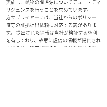
実施し、鉱物の調達源についてデュー・ディ
リジェンスを行うことを求めています。
方サプライヤーには、当社からのポリシー
遵守の証拠提出依頼に対応する義がありま
す。 提出された情報は当社が検証する権利
を有しており、故意に虚偽の情報が提供され
た場合は、既存契約の解除を含む処分の対
象となります。
ホルビガーの購買条件を本ポリシーの内容
に合わせて更新します。
紛争鉱物を追跡調査している他の多くの企
業と同様に、当社の規模と複雑性を持つ企
業が、紛争鉱物の使用状況を完全に把握
し、関連する顧客の懸念に対応できるよう