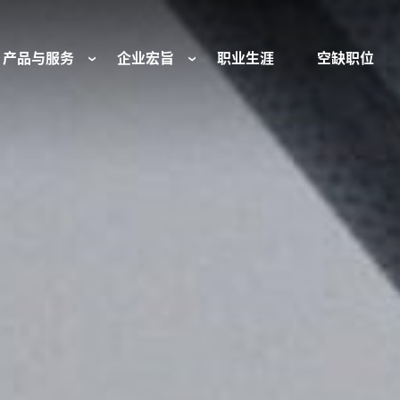
产品与服务
企业宏旨
职业生涯
空缺职位
往复式压缩机部件和服务
我们是谁
工业空气压缩机部
基金会
流体控制
组织与董事会
行业 - 我们的核心
旋转接头
文化与价值观
燃气发动机部件
可持续性发展
防爆产品和服务
我们的起源