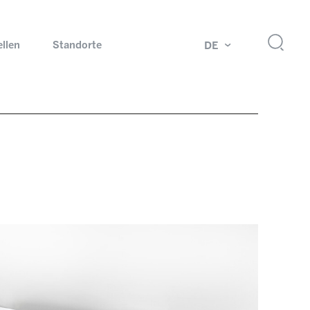
ellen
Standorte
DE
g
Drehdurchführungen und Schleifringe
ch
Prüfsysteme für Automobilindustrie
 Magazine
Produkte und Services für Explosionsschutz
Industrien – unsere Kernmärkte