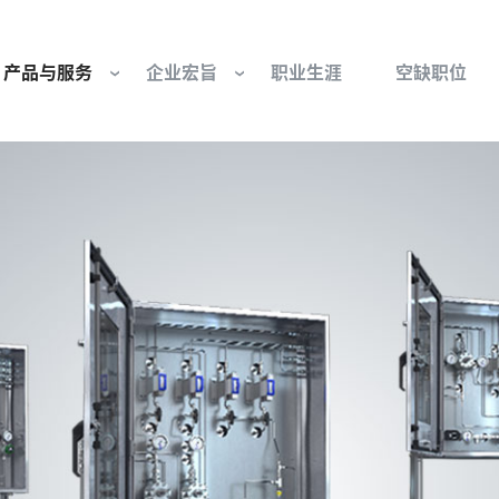
产品与服务
企业宏旨
职业生涯
空缺职位
往复式压缩机部件和服务
我们是谁
工业空气压缩机部
基金会
流体控制
组织与董事会
行业 - 我们的核心
旋转接头
文化与价值观
燃气发动机部件
可持续性发展
防爆产品和服务
我们的起源